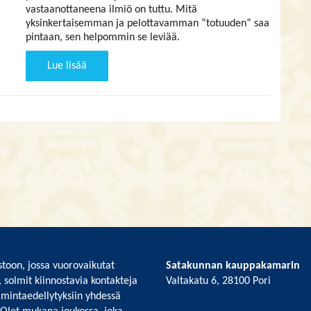
vastaanottaneena ilmiö on tuttu. Mitä
yksinkertaisemman ja pelottavamman ”totuuden” saa
pintaan, sen helpommin se leviää.
Lue lisää
toon, jossa vuorovaikutat
Satakunnan kauppakamarin
, solmit kiinnostavia kontakteja
Valtakatu 6, 28100 Pori
imintaedellytyksiin yhdessä