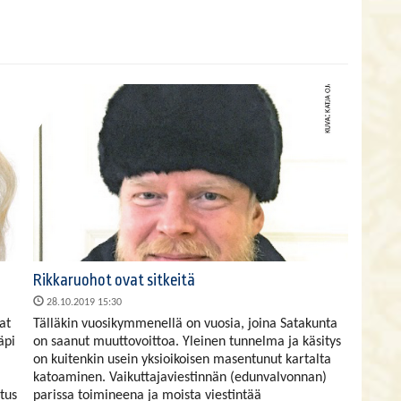
Rikkaruohot ovat sitkeitä
28.10.2019 15:30
at
Tälläkin vuosikymmenellä on vuosia, joina Satakunta
äpi
on saanut muuttovoittoa. Yleinen tunnelma ja käsitys
on kuitenkin usein yksioikoisen masentunut kartalta
katoaminen. Vaikuttajaviestinnän (edunvalvonnan)
tus
parissa toimineena ja moista viestintää