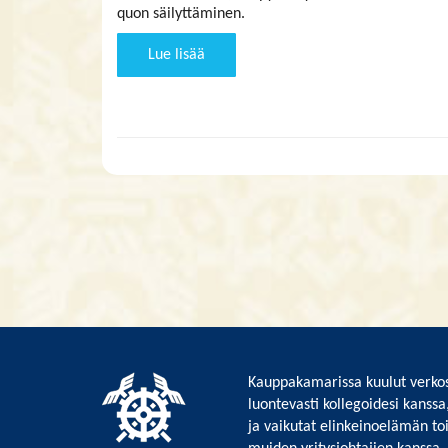
quon säilyttäminen.
Lue lisää
Kauppakamarissa kuulut verkos
luontevasti kollegoidesi kanssa
ja vaikutat elinkeinoelämän to