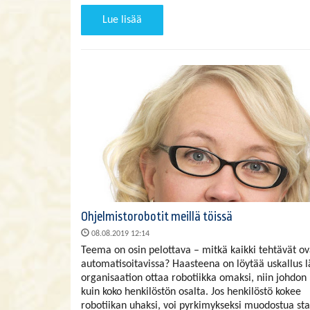
Lue lisää
Ohjelmistorobotit meillä töissä
08.08.2019 12:14
Teema on osin pelottava – mitkä kaikki tehtävät ov
automatisoitavissa? Haasteena on löytää uskallus l
organisaation ottaa robotiikka omaksi, niin johdon
kuin koko henkilöstön osalta. Jos henkilöstö kokee
robotiikan uhaksi, voi pyrkimykseksi muodostua sta