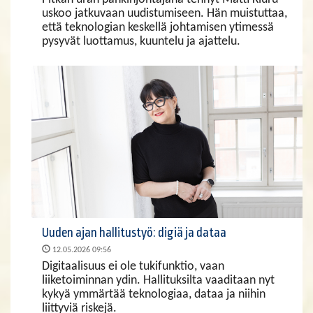
uskoo jatkuvaan uudistumiseen. Hän muistuttaa,
että teknologian keskellä johtamisen ytimessä
pysyvät luottamus, kuuntelu ja ajattelu.
Uuden ajan hallitustyö: digiä ja dataa
12.05.2026 09:56
Digitaalisuus ei ole tukifunktio, vaan
liiketoiminnan ydin. Hallituksilta vaaditaan nyt
kykyä ymmärtää teknologiaa, dataa ja niihin
liittyviä riskejä.