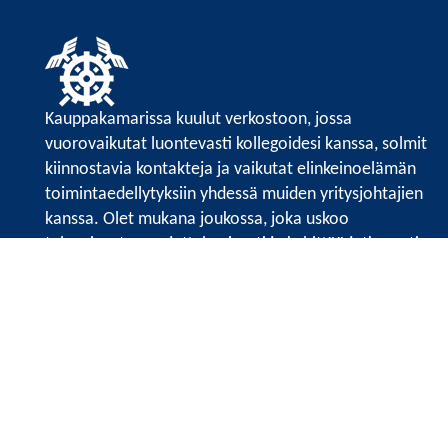
Kauppakamarissa kuulut verkostoon, jossa
vuorovaikutat luontevasti kollegoidesi kanssa, solmit
kiinnostavia kontakteja ja vaikutat elinkeinoelämän
toimintaedellytyksiin yhdessä muiden yritysjohtajien
kanssa. Olet mukana joukossa, joka uskoo
tulevaisuuteen, ajattelee isosti ja kehittää jatkuvasti
osaamistaan.
Satakunnan kauppakamarin sivuille >>
Satakunnan kauppakamarin
Valtakatu 6, 28100 Pori
Tilaa uutiskirje