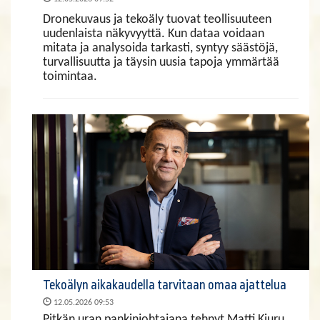
Dronekuvaus ja tekoäly tuovat teollisuuteen
uudenlaista näkyvyyttä. Kun dataa voidaan
mitata ja analysoida tarkasti, syntyy säästöjä,
turvallisuutta ja täysin uusia tapoja ymmärtää
toimintaa.
Tekoälyn aikakaudella tarvitaan omaa ajattelua
12.05.2026 09:53
Pitkän uran pankinjohtajana tehnyt Matti Kiuru