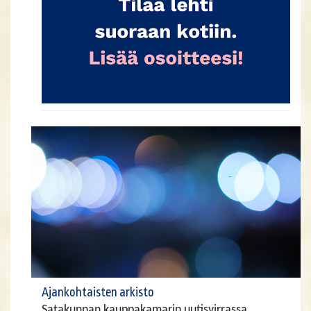
Ajankohtaisten arkisto
Satakunnan kauppakamarin uutisvirrassa