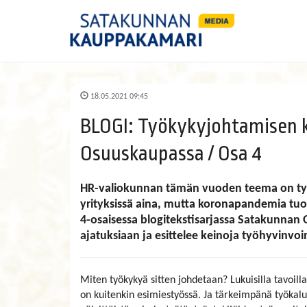
18.05.2021 09:45
BLOGI: Työkykyjohtamisen
Osuuskaupassa / Osa 4
HR-valiokunnan tämän vuoden teema on ty
yrityksissä aina, mutta koronapandemia tu
​​​​​​​4-osaisessa blogitekstisarjassa Satakun
ajatuksiaan ja esittelee keinoja työhyvinvo
Miten työkykyä sitten johdetaan? Lukuisilla tavoill
on kuitenkin esimiestyössä. Ja tärkeimpänä työkalu