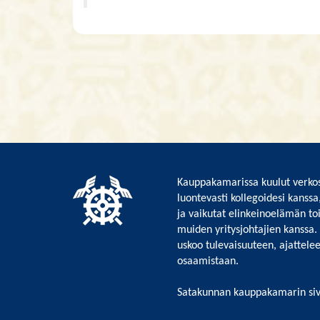
Kauppakamarissa kuulut verkos
luontevasti kollegoidesi kanssa
ja vaikutat elinkeinoelämän to
muiden yritysjohtajien kanssa.
uskoo tulevaisuuteen, ajattelee 
osaamistaan.
Satakunnan kauppakamarin siv