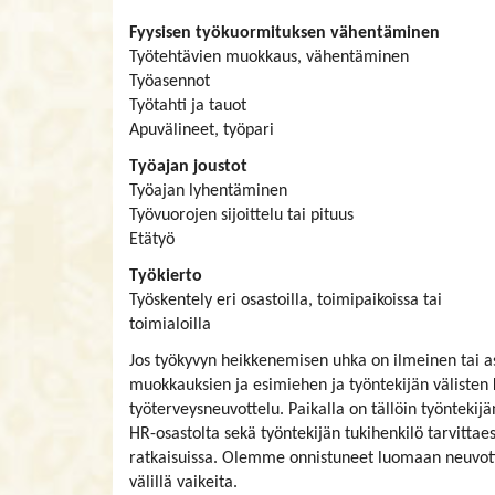
Fyysisen työkuormituksen vähentäminen
Työtehtävien muokkaus, vähentäminen
Työasennot
Työtahti ja tauot
Apuvälineet, työpari
Työajan joustot
Työajan lyhentäminen
Työvuorojen sijoittelu tai pituus
Etätyö
Työkierto
Työskentely eri osastoilla, toimipaikoissa tai
toimialoilla
Jos työkyvyn heikkenemisen uhka on ilmeinen tai a
muokkauksien ja esimiehen ja työntekijän välisten k
työterveysneuvottelu. Paikalla on tällöin työntekijä
HR-osastolta sekä työntekijän tukihenkilö tarvitta
ratkaisuissa. Olemme onnistuneet luomaan neuvotte
välillä vaikeita.