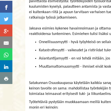
päivittäistä esimiestyötä: työntekijöiden työsuoritu
kuulumisten kyselyä, palautteen antamista ja vast
ei kuitenkaan riitä ja apuun tarvitaan varhaisen t
ratkaisuja työssä jatkamiseen.
Jaksava esimies kykenee havainnoimaan ja ottamaan
reaktioidensa tunteminen. Esimiehen tulisi lisäksi
Onnellisuusmyytti - hyvä työyhteisö on sellaine
Katastrofimyytti - vaikeudet ja ristiriidat tu
Asiantuntijamyytti - en voi tehdä mitään, jo
Muuttamattomuusmyytti - ihmiset eivät kos
Satakunnan Osuuskaupassa käytetään kaikkia sanapi
keinon tavoite on sama: mahdollistaa työntekijän 
toimialaa leimaavat erityisesti tuki- ja liikuntaelin
Työtehtäviä pystytään muokkaamaan meillä kuiten
monin eri keinoin: