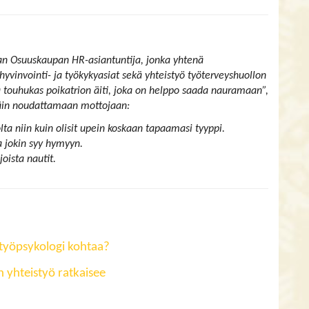
nan Osuuskaupan HR-asiantuntija, jonka yhtenä
yvinvointi- ja työkykyasiat sekä yhteistyö työterveyshuollon
a touhukas poikatrion äiti, joka on helppo saada nauramaan”,
ttäin noudattamaan mottojaan:
olta niin kuin olisit upein koskaan tapaamasi tyyppi.
 jokin syy hymyyn.
joista nautit.
 työpsykologi kohtaa?
n yhteistyö ratkaisee