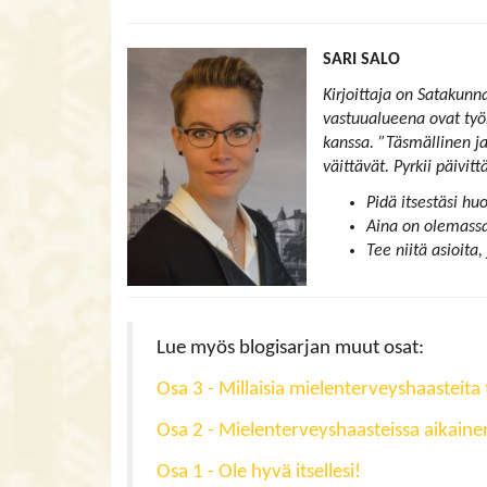
SARI SALO
Kirjoittaja on Satakun
vastuualueena ovat työh
kanssa. ”Täsmällinen j
väittävät. Pyrkii päivi
Pidä itsestäsi hu
Aina on olemassa
Tee niitä asioita, 
Lue myös blogisarjan muut osat:
Osa 3 - Millaisia mielenterveyshaasteita
Osa 2 - Mielenterveyshaasteissa aikaine
Osa 1 - Ole hyvä itsellesi!