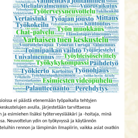
sioissa ei päästä etenemään työpaikalla tehtyjen
eskustelujen avulla, järjestetään tarvittaessa
n ja esimiehen lisäksi työterveyslääkäri ja -hoitaja, minä
essa. Neuvottelun ydin on työkyvyssä ja käytännön
luihin rennon ja lämpimän ilmapiirin, vaikka asiat ovatkin