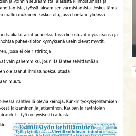
ksen ja voinnin seuraamista, alaisista kiinnostumista ja
aanottamista, työssä jaksamisen varmistamista. Joskus tämä
uen mallin mukainen keskustelu, jossa haetaan yhdessä
 hankalat asiat puheeksi. Tässä korostuvat myös itsensä ja
 unohtaa puheeksioton kynnyksenä usein olevat myytit.
n, jossa ei ole ristiriitoja
levat vain pahemmiksi, jos niitä lähtee selvittämään
s en ole saanut ihmissuhdekoulutusta
kaan muutu
lvessä nähtävillä olevia keinoja. Kunkin työkykyjohtamisen
työssä jaksaminen ja jatkaminen. Kaupan ja ravintolan
sairaudet – työ on fyysisesti raskasta.
kin