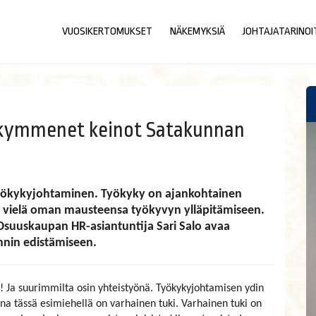
VUOSIKERTOMUKSET
NÄKEMYKSIÄ
JOHTAJATARINOI
 kymmenet keinot Satakunnan
ökykyjohtaminen. Työkyky on ajankohtainen
o vielä oman mausteensa työkyvyn ylläpitämiseen.
nan Osuuskaupan HR-asiantuntija Sari Salo avaa
innin edistämiseen.
a! Ja suurimmilta osin yhteistyönä. Työkykyjohtamisen ydin
na tässä esimiehellä on varhainen tuki. Varhainen tuki on