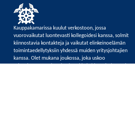
Kauppakamarissa kuulut verkostoon, jossa
vuorovaikutat luontevasti kollegoidesi kanssa, solmit
kiinnostavia kontakteja ja vaikutat elinkeinoelämän
toimintaedellytyksiin yhdessä muiden yritysjohtajien
kanssa. Olet mukana joukossa, joka uskoo
tulevaisuuteen, ajattelee isosti ja kehittää jatkuvasti
osaamistaan.
Satakunnan kauppakamarin sivuille >>
Satakunnan kauppakamarin
Valtakatu 6, 28100 Pori
Tilaa uutiskirje