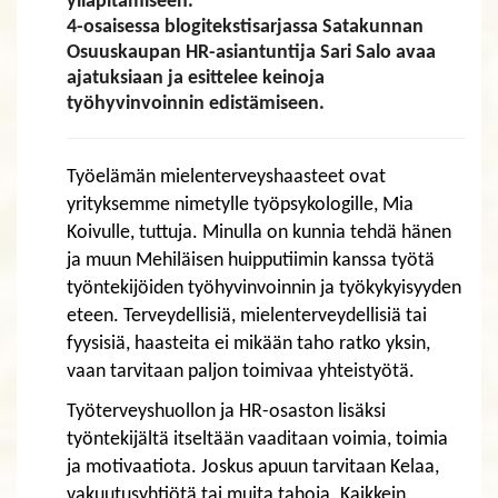
ylläpitämiseen.
​​​​​​​4-osaisessa blogitekstisarjassa Satakunnan
Osuuskaupan HR-asiantuntija Sari Salo avaa
ajatuksiaan ja esittelee keinoja
työhyvinvoinnin edistämiseen.
Työelämän mielenterveyshaasteet ovat
yrityksemme nimetylle työpsykologille, Mia
Koivulle, tuttuja. Minulla on kunnia tehdä hänen
ja muun Mehiläisen huipputiimin kanssa työtä
työntekijöiden työhyvinvoinnin ja työkykyisyyden
eteen. Terveydellisiä, mielenterveydellisiä tai
fyysisiä, haasteita ei mikään taho ratko yksin,
vaan tarvitaan paljon toimivaa yhteistyötä.
Työterveyshuollon ja HR-osaston lisäksi
työntekijältä itseltään vaaditaan voimia, toimia
ja motivaatiota. Joskus apuun tarvitaan Kelaa,
vakuutusyhtiötä tai muita tahoja. Kaikkein