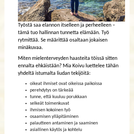
Työstä saa elannon itselleen ja perheelleen –
tämä tuo hallinnan tunnetta elämään. Työ
rytmittää. Se määrittää osaltaan jokaisen
minäkuvaa.
Miten mielenterveyden haasteita töissä sitten
ennalta ehkäistään? Mia Koivu luettelee tähän
yhdeltä istumalta liudan tekijöitä:
oikeat ihmiset ovat oikeissa paikoissa
perehdytys on tärkeää
tunne, että kuuluu porukkaan
selkeät toimenkuvat
ihmisen kokoinen työ
osaamisen ylläpitäminen
palautteen antaminen ja saaminen
asiallinen käytös ja kohtelu