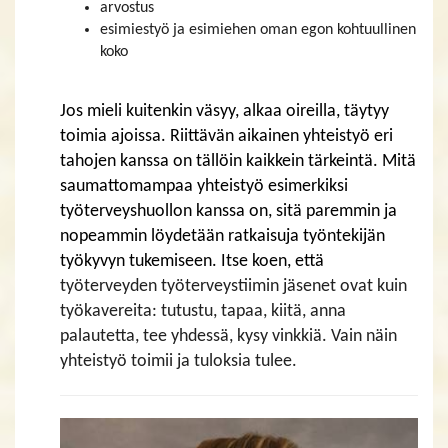
arvostus
esimiestyö ja esimiehen oman egon kohtuullinen
koko
Jos mieli kuitenkin väsyy, alkaa oireilla, täytyy
toimia ajoissa. Riittävän aikainen yhteistyö eri
tahojen kanssa on tällöin kaikkein tärkeintä. Mitä
saumattomampaa yhteistyö esimerkiksi
työterveyshuollon kanssa on, sitä paremmin ja
nopeammin löydetään ratkaisuja työntekijän
työkyvyn tukemiseen. Itse koen, että
työterveyden työterveystiimin jäsenet ovat kuin
työkavereita: tutustu, tapaa, kiitä, anna
palautetta, tee yhdessä, kysy vinkkiä. Vain näin
yhteistyö toimii ja tuloksia tulee.