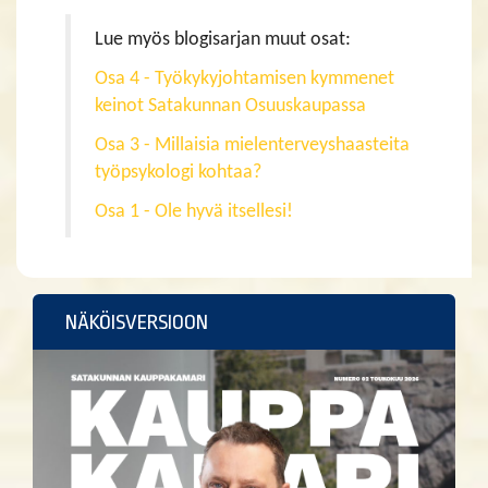
Lue myös blogisarjan muut osat:
Osa 4 - Työkykyjohtamisen kymmenet
keinot Satakunnan Osuuskaupassa
Osa 3 - Millaisia mielenterveyshaasteita
työpsykologi kohtaa?
Osa 1 - Ole hyvä itsellesi!
NÄKÖISVERSIOON