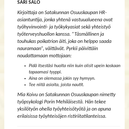
SARI SALO
Kirjoittaja on Satakunnan Osuuskaupan HR-
asiantuntija, jonka yhtenä vastuualueena ovat
työhyvinvointi- ja työkykyasiat sekä yhteistyö
työterveyshuollon kanssa. ”Täsmällinen ja
touhukas poikatrion äiti, joka on helppo saada
nauramaan”, väittävät. Pyrkii päivittäin
noudattamaan mottojaan:
Pidä itsestäsi huolta niin kuin olisit upein koskaan
tapaamasi tyyppi.
Aina on olemassa jokin syy hymyyn.
Tee niitä asioita, joista nautit.
Mia Koivu on Satakunnan Osuuskaupan nimetty
työpsykologi Porin Mehiläisestä. Hän tekee
yksilötyön ohella työyhteisötyötä ja on apuna
erilaisissa työyhteisöjen ristiriitatilanteissa.