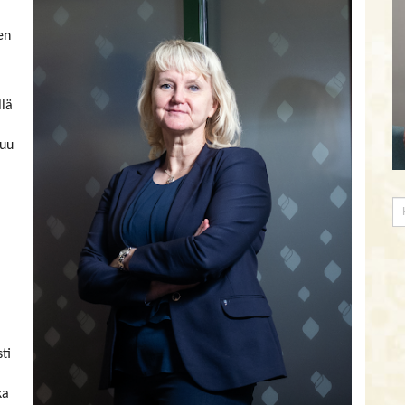
a
en
llä
tuu
ä
ti
ka