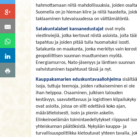
hahmottamaan niitä mahdollisuuksia, joiden osalt
Suomella on jo hieman kiire ja niitä haasteita, joid
taklaaminen tulevaisuudessa on välttämätöntä.
Satakuntalaiset kansanedustajat
ovat myös
viestinviejiä, jotka kertovat niistä asioista, joita tää
tapahtuu ja joiden pitää tulla huomatuksi isosti.
Satakunta on maakunta, jonka merkitys vain koros
geopoliittisen suunnan muuttumisen myötä.
Energiamurros, Nato-jäsenyys ja läntisen suunnan
vahvistuminen tapahtuvat tässä ja nyt.
Kauppakamarien eduskuntavaaliohjelma
sisältä
isoja, tuttuja teemoja, joiden ratkaiseminen ei ole
ihan helppoa. Osaaminen, julkisen talouden
kestävyys, saavutettavuus ja logistinen kilpailukyky
ovat asioita, joissa on silti edettävä koko ajan,
määrätietoisesti, isoin ja pienin askelin.
Elinkeinoelämän toimintaedellytykset riippuvat isos
yhteiskunnan päätöksistä. Nykyään kauppa- ja
turvallisuuspolitiikka kietoutuvat yhteen tavalla, jo