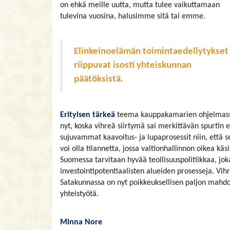
on ehkä meille uutta, mutta tulee vaikuttamaan
tulevina vuosina, halusimme sitä tai emme.
Elinkeinoelämän toimintaedellytykset
riippuvat isosti yhteiskunnan
päätöksistä.
Erityisen tärkeä
teema kauppakamarien ohjelmassa 
nyt, koska vihreä siirtymä sai merkittävän spurtin
sujuvammat kaavoitus- ja lupaprosessit niin, että s
voi olla tilannetta, jossa valtionhallinnon oikea kä
Suomessa tarvitaan hyvää teollisuuspolitiikkaa, jok
investointipotentiaalisten alueiden prosesseja. Vih
Satakunnassa on nyt poikkeuksellisen paljon mahdo
yhteistyötä.
Minna Nore