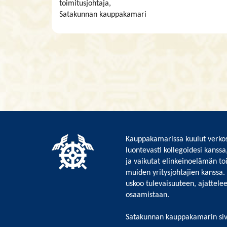
toimitusjohtaja,
Satakunnan kauppakamari
Kauppakamarissa kuulut verkos
luontevasti kollegoidesi kanssa
ja vaikutat elinkeinoelämän to
muiden yritysjohtajien kanssa.
uskoo tulevaisuuteen, ajattelee 
osaamistaan.
Satakunnan kauppakamarin siv