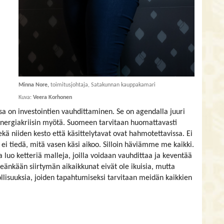
Minna Nore,
toimitusjohtaja, Satakunnan kauppakamari
Kuva:
Veera Korhonen
on investointien vauhdittaminen. Se on agendalla juuri
 energiakriisin myötä. Suomeen tarvitaan huomattavasti
ekä niiden kesto että käsittelytavat ovat hahmotettavissa. Ei
si ei tiedä, mitä vasen käsi aikoo. Silloin häviämme me kaikki.
a luo ketteriä malleja, joilla voidaan vauhdittaa ja keventää
reänkään siirtymän aikaikkunat eivät ole ikuisia, mutta
llisuuksia, joiden tapahtumiseksi tarvitaan meidän kaikkien