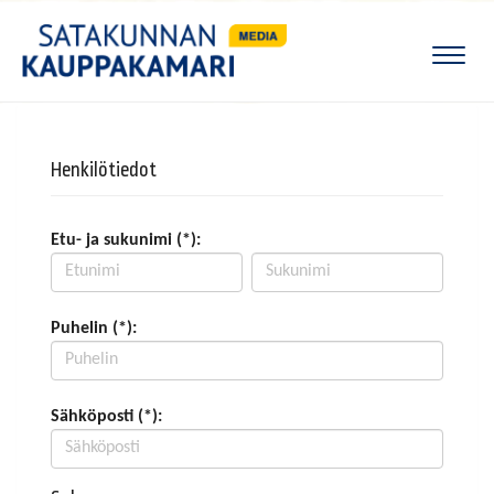
Naviga
Henkilötiedot
Etu- ja sukunimi (*):
Puhelin (*):
Sähköposti (*):