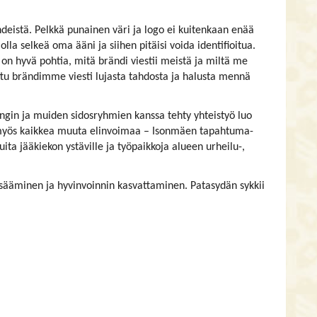
eistä. Pelkkä punainen väri ja logo ei kuitenkaan enää
 olla selkeä oma ääni ja siihen pitäisi voida identifioitua.
on hyvä pohtia, mitä brändi viestii meistä ja miltä me
tu brändimme viesti lujasta tahdosta ja halusta mennä
ngin ja muiden sidosryhmien kanssa tehty yhteistyö luo
 myös kaikkea muuta elinvoimaa – Isonmäen tapahtuma-
ita jääkiekon ystäville ja työpaikkoja alueen urheilu-,
isääminen ja hyvinvoinnin kasvattaminen. Patasydän sykkii