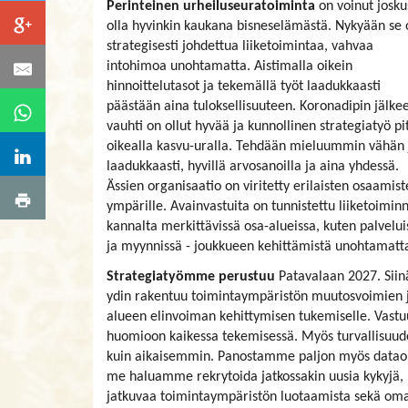
Perinteinen urheiluseuratoiminta
on voinut josku
olla hyvinkin kaukana bisneselämästä. Nykyään se 
strategisesti johdettua liiketoimintaa, vahvaa
intohimoa unohtamatta. Aistimalla oikein
hinnoittelutasot ja tekemällä työt laadukkaasti
päästään aina tuloksellisuuteen. Koronadipin jälke
vauhti on ollut hyvää ja kunnollinen strategiatyö pi
oikealla kasvu-uralla. Tehdään mieluummin vähän 
laadukkaasti, hyvillä arvosanoilla ja aina yhdessä.
Ässien organisaatio on viritetty erilaisten osaamis
ympärille. Avainvastuita on tunnistettu liiketoimin
kannalta merkittävissä osa-alueissa, kuten palvelui
ja myynnissä - joukkueen kehittämistä unohtamatt
Strategiatyömme perustuu
Patavalaan 2027. Siinä
ydin rakentuu toimintaympäristön muutosvoimien 
alueen elinvoiman kehittymisen tukemiselle. Vastuu
huomioon kaikessa tekemisessä. Myös turvallisuud
kuin aikaisemmin. Panostamme paljon myös dataohj
me haluamme rekrytoida jatkossakin uusia kykyjä,
jatkuvaa toimintaympäristön luotaamista sekä oma