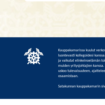
Kauppakamarissa kuulut verkos
luontevasti kollegoidesi kanssa
ja vaikutat elinkeinoelämän to
muiden yritysjohtajien kanssa.
uskoo tulevaisuuteen, ajattelee 
osaamistaan.
Satakunnan kauppakamarin siv