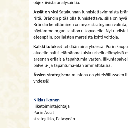
objektiivista analysointia.
Ässät on
yksi Satakunnan tunnistettavimmista bränd
riitä. Brändin pitää olla tunnistettava, sillä on hyvä
Brändin kehittäminen on myös strateginen valinta, 
näytämme organisaation ulkopuolelle. Nyt uudistet
eteenpäin, porilaisten marssista kohti voittoja.
Kaikki tulokset
tehdään aina yhdessä. Porin kaupu
alueelle paitsi elämänmakuisia urheiluelämyksiä
areenan erilaisia tapahtumia varten, liikuntapalvelu
palvelu- ja tapahtuma-alan ammattilaisia.
Ässien strategisena
missiona on yhteisöllisyyden l
yhdessä!
Niklas Ikonen
liiketoimintajohtaja
Porin Ässät
strategikko, Patasydän