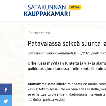
16.10.2023 09:00
Patavalassa selkeä suunta ja
Satakunnan kauppakamarilehden 3/2023 pääkirjoit
Urheilussa myydään tunteita ja ylä- ja alamä
paikkansa joukkueessa – niin kentällä kuin s
Ammattimaisessa liiketoiminnassa
on monia rool
kasvun tekemisessä. Itse en osaa edes luistella, mu
se ei haittaa tuloksellisen liiketoiminnan tekemistä
jääkiekon parissa Ässissä.