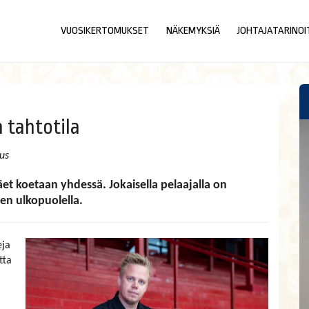
VUOSIKERTOMUKSET
NÄKEMYKSIÄ
JOHTAJATARINOI
 tahtotila
us
et koetaan yhdessä. Jokaisella pelaajalla on
en ulkopuolella.
eja
tta