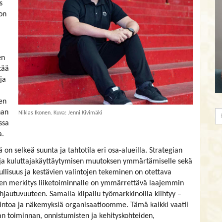
s
on
en
tää
ja
ten
nan
Niklas Ikonen. Kuva: Jenni Kivimäki
ssa
a.
 on selkeä suunta ja tahtotila eri osa-alueilla. Strategian
ja kuluttajakäyttäytymisen muutoksen ymmärtämiselle sekä
llisuus ja kestävien valintojen tekeminen on otettava
en merkitys liiketoiminnalle on ymmärrettävä laajemmin
autuvuuteen. Samalla kilpailu työmarkkinoilla kiihtyy –
 intoa ja näkemyksiä organisaatioomme. Tämä kaikki vaatii
n toiminnan, onnistumisten ja kehityskohteiden,