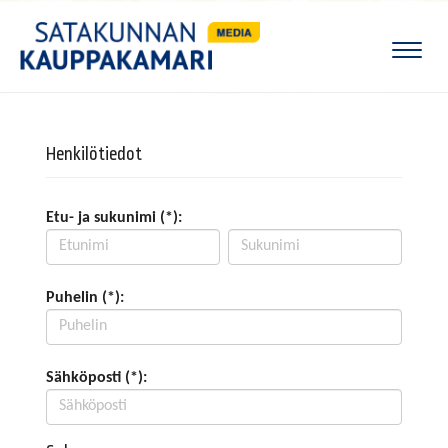
Naviga
Henkilötiedot
Etu- ja sukunimi (*):
Puhelin (*):
Sähköposti (*):