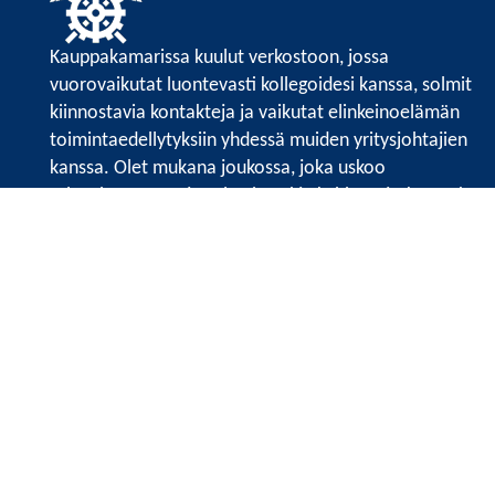
Kauppakamarissa kuulut verkostoon, jossa
vuorovaikutat luontevasti kollegoidesi kanssa, solmit
kiinnostavia kontakteja ja vaikutat elinkeinoelämän
toimintaedellytyksiin yhdessä muiden yritysjohtajien
kanssa. Olet mukana joukossa, joka uskoo
tulevaisuuteen, ajattelee isosti ja kehittää jatkuvasti
osaamistaan.
Satakunnan kauppakamarin sivuille >>
Satakunnan kauppakamarin
Valtakatu 6, 28100 Pori
Tilaa uutiskirje
Tietosuojaseloste