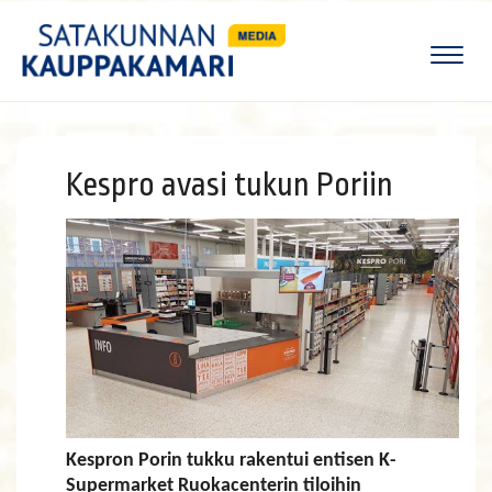
Naviga
Kespro avasi tukun Poriin
Kespron Porin tukku rakentui entisen K-
Supermarket Ruokacenterin tiloihin