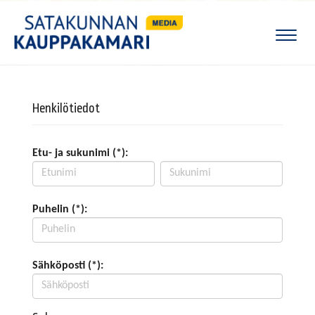
Naviga
Henkilötiedot
Etu- ja sukunimi (*):
Puhelin (*):
Sähköposti (*):