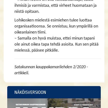
ihmisiä ja varmistaa, että virheet huomataan ja
niistä opitaan.
Lohikosken mielestä esimiehen tulee luottaa
organisaatioonsa. Se onnistuu, kun ympärillä on
oikeanlainen tiimi.
– Samalla on hyvä muistaa, ettei minun tapani
ole ainut oikea tapa tehdä asioita. Kun sen pitää
mielessä, pääsee pitkälle.
Satakunnan kauppakamarilehden 2/2020 -
artikkeli.
NÄKÖISVERSIOON