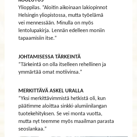
KOULUTUS
Ylioppilas. ”Aloitin aikoinaan lakiopinnot
Helsingin yliopistossa, mutta työelämä
vei mennessään. Minulla on myös
lentolupakirja. Lennän edelleen moniin
tapaamisiin itse.”
JOHTAMISESSA TÄRKEINTÄ
”Tärkeintä on olla itselleen rehellinen ja
ymmärtää omat motiivinsa.”
MERKITTÄVÄ ASKEL URALLA
”Yksi merkittävimmistä hetkistä oli, kun
päätimme aloittaa sinkki-alumiinilangan
tuotekehityksen. Se vei monta vuotta,
mutta nyt teemme myös maailman parasta
seoslankaa.”