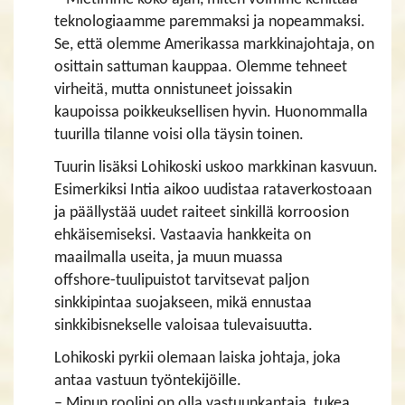
teknologiaamme paremmaksi ja nopeammaksi.
Se, että olemme Amerikassa markkinajohtaja, on
osittain sattuman kauppaa. Olemme tehneet
virheitä, mutta onnistuneet joissakin
kaupoissa poikkeuksellisen hyvin. Huonommalla
tuurilla tilanne voisi olla täysin toinen.
Tuurin lisäksi Lohikoski uskoo markkinan kasvuun.
Esimerkiksi Intia aikoo uudistaa rataverkostoaan
ja päällystää uudet raiteet sinkillä korroosion
ehkäisemiseksi. Vastaavia hankkeita on
maailmalla useita, ja muun muassa
offshore-tuulipuistot tarvitsevat paljon
sinkkipintaa suojakseen, mikä ennustaa
sinkkibisnekselle valoisaa tulevaisuutta.
Lohikoski pyrkii olemaan laiska johtaja, joka
antaa vastuun työntekijöille.
– Minun roolini on olla vastuunkantaja, tukea