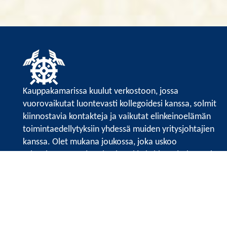
Kauppakamarissa kuulut verkostoon, jossa
vuorovaikutat luontevasti kollegoidesi kanssa, solmit
kiinnostavia kontakteja ja vaikutat elinkeinoelämän
toimintaedellytyksiin yhdessä muiden yritysjohtajien
kanssa. Olet mukana joukossa, joka uskoo
tulevaisuuteen, ajattelee isosti ja kehittää jatkuvasti
osaamistaan.
Satakunnan kauppakamarin sivuille >>
Satakunnan kauppakamarin
Valtakatu 6, 28100 Pori