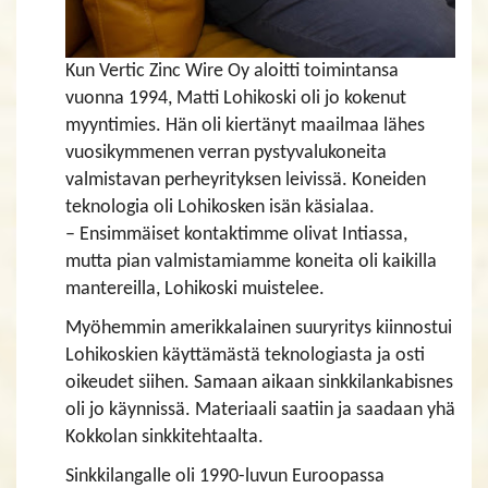
Kun Vertic Zinc Wire Oy aloitti toimintansa
vuonna 1994, Matti Lohikoski oli jo kokenut
myyntimies. Hän oli kiertänyt maailmaa lähes
vuosikymmenen verran pystyvalukoneita
valmistavan perheyrityksen leivissä. Koneiden
teknologia oli Lohikosken isän käsialaa.
– Ensimmäiset kontaktimme olivat Intiassa,
mutta pian valmistamiamme koneita oli kaikilla
mantereilla, Lohikoski muistelee.
Myöhemmin amerikkalainen suuryritys kiinnostui
Lohikoskien käyttämästä teknologiasta ja osti
oikeudet siihen. Samaan aikaan sinkkilankabisnes
oli jo käynnissä. Materiaali saatiin ja saadaan yhä
Kokkolan sinkkitehtaalta.
Sinkkilangalle oli 1990-luvun Euroopassa