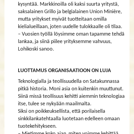
kysyntää. Markkinoilla oli kaksi suurta yritystä,
saksalainen Grillo ja belgialainen Union Minière,
mutta yritykset myivät tuotteitaan omilla
kielialueillaan, joten uudelle tulokkaalle oli tilaa.
– Vuosien työllä löysimme oman tapamme tehdä
lankaa, ja siinä piilee yrityksemme vahvuus,
Lohikoski sanoo.
LUOTTAMUS ORGANISAATIOON ON LUJA
Teknologialla ja teollisuudella on Satakunnassa
pitkä historia. Moni asia on kuitenkin muuttunut.
Siinä missä teollisuus kehitti aiemmin teknologiaa
itse, tulee se nykyään maailmalta.
Siksi on poikkeuksellista, että porilaisella
sinkkilankatehtaalla luotetaan edelleen omaan
tuotekehitykseen.
– Mietimme koko ajan, miten voimme kehittää