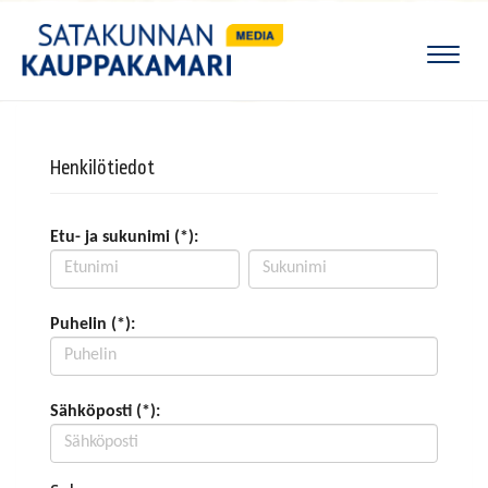
Naviga
Henkilötiedot
Etu- ja sukunimi (*):
Puhelin (*):
Sähköposti (*):