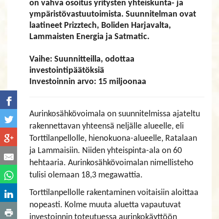
on vahva osoitus yritysten yhteiskunta- ja
ympäristövastuutoimista. Suunnitelman ovat
laatineet Prizztech, Boliden Harjavalta,
Lammaisten Energia ja Satmatic.
Vaihe: Suunnitteilla, odottaa
investointipäätöksiä
Investoinnin arvo: 15 miljoonaa
Aurinkosähkövoimala on suunnitelmissa ajateltu
rakennettavan yhteensä neljälle alueelle, eli
Torttilanpellolle, hienokuona-alueelle, Ratalaan
ja Lammaisiin. Niiden yhteispinta-ala on 60
hehtaaria. Aurinkosähkövoimalan nimellisteho
tulisi olemaan 18,3 megawattia.
Torttilanpellolle rakentaminen voitaisiin aloittaa
nopeasti. Kolme muuta aluetta vapautuvat
investoinnin toteutuessa aurinkokäyttöön