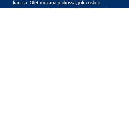
kanssa. Olet mukana joukossa, joka uskoo
tulevaisuuteen, ajattelee isosti ja kehittää jatkuvasti
osaamistaan.
Satakunnan kauppakamarin sivuille >>
Satakunnan kauppakamarin
Valtakatu 6, 28100 Pori
Tilaa uutiskirje
Tietosuojaseloste
Etusivu
Vuosikertomukset
Näkemyksiä