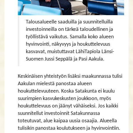
Talousalueelle saaduilla ja suunnitelluilla
investoinneilla on tärkeä taloudellinen ja
työllistävä vaikutus. Samalla koko alueen
hyvinvointi, näkyvyys ja houkuttelevuus
kasvavat, muistuttavat LähiTapiola Länsi-
Suomen Jussi Seppälä ja Pasi Aakula.
Keskinäisen yhteistyön lisäksi maakunnassa tulisi
Aakulan mielestä panostaa alueen
houkuttelevuuteen. Koska Satakunta ei kuulu
suurimpien kasvukeskusten joukkoon, myös
houkuttelevuus on jäänyt vähäiseksi. Jos kaikki
suunnitellut investoinnit Satakunnassa
toteutuvat, alue kaipaa uusia osaajia. Alueella
tulisikin panostaa koulutukseen ja hyvinvointiin.