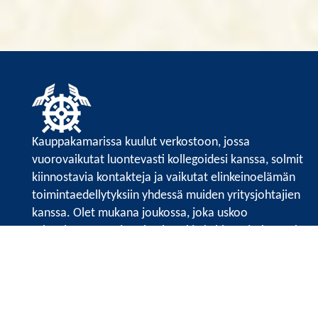
Kauppakamarissa kuulut verkostoon, jossa
vuorovaikutat luontevasti kollegoidesi kanssa, solmit
kiinnostavia kontakteja ja vaikutat elinkeinoelämän
toimintaedellytyksiin yhdessä muiden yritysjohtajien
kanssa. Olet mukana joukossa, joka uskoo
tulevaisuuteen, ajattelee isosti ja kehittää jatkuvasti
osaamistaan.
Satakunnan kauppakamarin sivuille >>
Satakunnan kauppakamarin