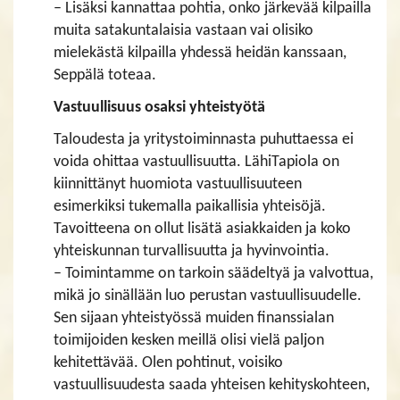
– Lisäksi kannattaa pohtia, onko järkevää kilpailla
muita satakuntalaisia vastaan vai olisiko
mielekästä kilpailla yhdessä heidän kanssaan,
Seppälä toteaa.
Vastuullisuus osaksi yhteistyötä
Taloudesta ja yritystoiminnasta puhuttaessa ei
voida ohittaa vastuullisuutta. LähiTapiola on
kiinnittänyt huomiota vastuullisuuteen
esimerkiksi tukemalla paikallisia yhteisöjä.
Tavoitteena on ollut lisätä asiakkaiden ja koko
yhteiskunnan turvallisuutta ja hyvinvointia.
– Toimintamme on tarkoin säädeltyä ja valvottua,
mikä jo sinällään luo perustan vastuullisuudelle.
Sen sijaan yhteistyössä muiden finanssialan
toimijoiden kesken meillä olisi vielä paljon
kehitettävää. Olen pohtinut, voisiko
vastuullisuudesta saada yhteisen kehityskohteen,