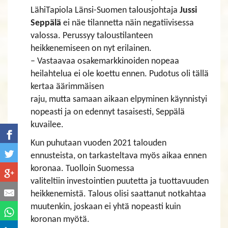
LähiTapiola Länsi-Suomen talousjohtaja
Jussi
Seppälä
ei näe tilannetta näin negatiivisessa
valossa. Perussyy taloustilanteen
heikkenemiseen on nyt erilainen.
– Vastaavaa osakemarkkinoiden nopeaa
heilahtelua ei ole koettu ennen. Pudotus oli tällä
kertaa äärimmäisen
raju, mutta samaan aikaan elpyminen käynnistyi
nopeasti ja on edennyt tasaisesti, Seppälä
kuvailee.
Kun puhutaan vuoden 2021 talouden
ennusteista, on tarkasteltava myös aikaa ennen
koronaa. Tuolloin Suomessa
valiteltiin investointien puutetta ja tuottavuuden
heikkenemistä. Talous olisi saattanut notkahtaa
muutenkin, joskaan ei yhtä nopeasti kuin
koronan myötä.