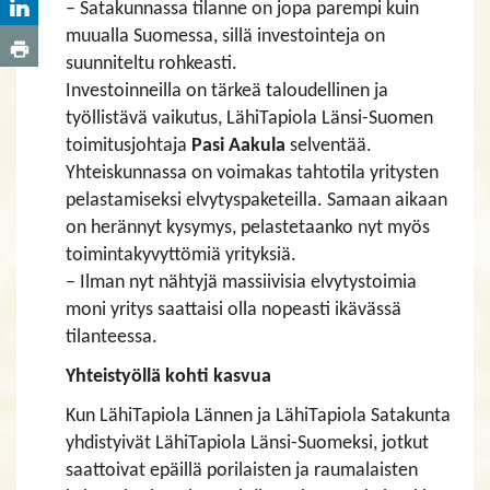
– Satakunnassa tilanne on jopa parempi kuin
muualla Suomessa, sillä investointeja on
suunniteltu rohkeasti.
Investoinneilla on tärkeä taloudellinen ja
työllistävä vaikutus, LähiTapiola Länsi-Suomen
toimitusjohtaja
Pasi Aakula
selventää.
Yhteiskunnassa on voimakas tahtotila yritysten
pelastamiseksi elvytyspaketeilla. Samaan aikaan
on herännyt kysymys, pelastetaanko nyt myös
toimintakyvyttömiä yrityksiä.
– Ilman nyt nähtyjä massiivisia elvytystoimia
moni yritys saattaisi olla nopeasti ikävässä
tilanteessa.
Yhteistyöllä kohti kasvua
Kun LähiTapiola Lännen ja LähiTapiola Satakunta
yhdistyivät LähiTapiola Länsi-Suomeksi, jotkut
saattoivat epäillä porilaisten ja raumalaisten