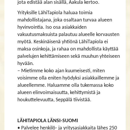
jota edistää alan sisällä, Aakula kertoo.
Yrityksille LähiTapiola haluaa toimia
mahdollistajana, joka osaltaan turvaa alueen
hyvinvointia. Iso osa asiakkaiden
vakuutusmaksuista palautuu alueelle korvausten
myötä. Keskinäisenä yhtiönä LähiTapiola ei
maksa osinkoja, ja rahaa on mahdollista käyttää
palvelujen kehittämiseen sekä muuhun yhteiseen
hyvään.
– Mietimme koko ajan kuumeisesti, miten
voisimme olla eniten hyödyksi asiakkaillemme ja
alueellemme. Haluamme olla tukemassa koko
alueen elinvoimaisuutta, kehittymistä ja
houkuttelevuutta, Seppälä tiivistää.
LÄHITAPIOLA LÄNSI-SUOMI
• Palvelee henkilö- ja yritysasiakkaita lähes 250