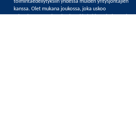
toimintaedellytyksiin yhdessä muiden yritysjohtajien
kanssa. Olet mukana joukossa, joka uskoo
tulevaisuuteen, ajattelee isosti ja kehittää jatkuvasti
osaamistaan.
Satakunnan kauppakamarin sivuille >>
Satakunnan kauppakamarin
Valtakatu 6, 28100 Pori
Tilaa uutiskirje
Tietosuojaseloste
Etusivu
Vuosikertomukset
Näkemyksiä