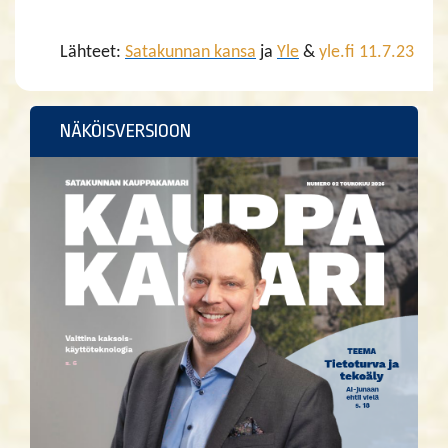
Lähteet:
Satakunnan kansa
ja
Yle
&
yle.fi 11.7.23
NÄKÖISVERSIOON