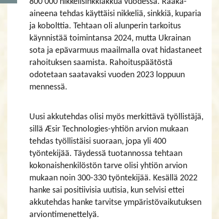
800 000 nikkelisinkkiakkua vuodessa. Raaka-
aineena tehdas käyttäisi nikkeliä, sinkkiä, kuparia
ja kobolttia. Tehtaan oli alunperin tarkoitus
käynnistää toimintansa 2024, mutta Ukrainan
sota ja epävarmuus maailmalla ovat hidastaneet
rahoituksen saamista. Rahoituspäätöstä
odotetaan saatavaksi vuoden 2023 loppuun
mennessä.
Uusi akkutehdas olisi myös merkittävä työllistäjä,
sillä Æsir Technologies-yhtiön arvion mukaan
tehdas työllistäisi suoraan, jopa yli 400
työntekijää. Täydessä tuotannossa tehtaan
kokonaishenkilöstön tarve olisi yhtiön arvion
mukaan noin 300-330 työntekijää. Kesällä 2022
hanke sai positiivisia uutisia, kun selvisi ettei
akkutehdas hanke tarvitse ympäristövaikutuksen
arviontimenettelyä.