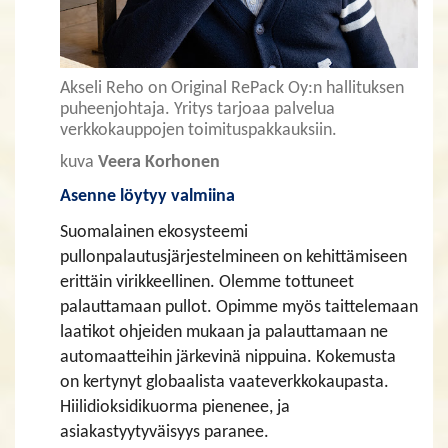
Akseli Reho on Original RePack Oy:n hallituksen
puheenjohtaja. Yritys tarjoaa palvelua
verkkokauppojen toimituspakkauksiin.
kuva
Veera Korhonen
Asenne löytyy valmiina
Suomalainen ekosysteemi
pullonpalautusjärjestelmineen on kehittämiseen
erittäin virikkeellinen. Olemme tottuneet
palauttamaan pullot. Opimme myös taittelemaan
laatikot ohjeiden mukaan ja palauttamaan ne
automaatteihin järkevinä nippuina. Kokemusta
on kertynyt globaalista vaateverkkokaupasta.
Hiilidioksidikuorma pienenee, ja
asiakastyytyväisyys paranee.