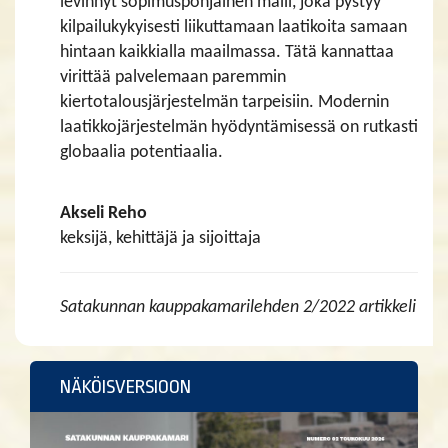
levinnyt sopimuspohjainen malli, joka pystyy
kilpailukykyisesti liikuttamaan laatikoita samaan
hintaan kaikkialla maailmassa. Tätä kannattaa
virittää palvelemaan paremmin
kiertotalousjärjestelmän tarpeisiin. Modernin
laatikkojärjestelmän hyödyntämisessä on rutkasti
globaalia potentiaalia.
Akseli Reho
keksijä, kehittäjä ja sijoittaja
Satakunnan kauppakamarilehden 2/2022 artikkeli
NÄKÖISVERSIOON