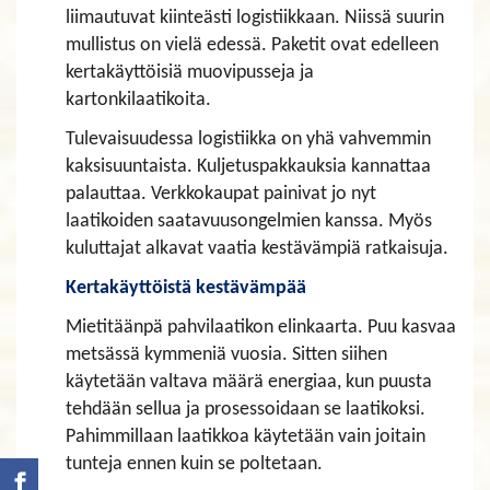
liimautuvat kiinteästi logistiikkaan. Niissä suurin
mullistus on vielä edessä. Paketit ovat edelleen
kertakäyttöisiä muovipusseja ja
kartonkilaatikoita.
Tulevaisuudessa logistiikka on yhä vahvemmin
kaksisuuntaista. Kuljetuspakkauksia kannattaa
palauttaa. Verkkokaupat painivat jo nyt
laatikoiden saatavuusongelmien kanssa. Myös
kuluttajat alkavat vaatia kestävämpiä ratkaisuja.
Kertakäyttöistä kestävämpää
Mietitäänpä pahvilaatikon elinkaarta. Puu kasvaa
metsässä kymmeniä vuosia. Sitten siihen
käytetään valtava määrä energiaa, kun puusta
tehdään sellua ja prosessoidaan se laatikoksi.
Pahimmillaan laatikkoa käytetään vain joitain
tunteja ennen kuin se poltetaan.