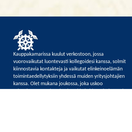
Kauppakamarissa kuulut verkostoon, jossa
vuorovaikutat luontevasti kollegoidesi kanssa, solmit
kiinnostavia kontakteja ja vaikutat elinkeinoelämän
toimintaedellytyksiin yhdessä muiden yritysjohtajien
kanssa. Olet mukana joukossa, joka uskoo
tulevaisuuteen, ajattelee isosti ja kehittää jatkuvasti
osaamistaan.
Satakunnan kauppakamarin sivuille >>
Satakunnan kauppakamarin
Valtakatu 6, 28100 Pori