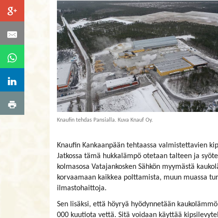
Knaufin tehdas Pansialla. Kuva Knauf Oy.
Knaufin Kankaanpään tehtaassa valmistettavien kip
Jatkossa tämä hukkalämpö otetaan talteen ja syöte
kolmasosa Vatajankosken Sähkön myymästä kaukolä
korvaamaan kaikkea polttamista, muun muassa tu
ilmastohaittoja.
Sen lisäksi, että höyryä hyödynnetään kaukolämmön
000 kuutiota vettä. Sitä voidaan käyttää kipsilevyt