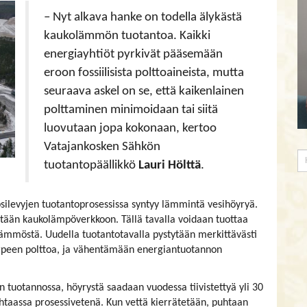
– Nyt alkava hanke on todella älykästä
kaukolämmön tuotantoa. Kaikki
energiayhtiöt pyrkivät pääsemään
eroon fossiilisista polttoaineista, mutta
seuraava askel on se, että kaikenlainen
polttaminen minimoidaan tai siitä
luovutaan jopa kokonaan, kertoo
Vatajankosken Sähkön
tuotantopäällikkö
Lauri Hölttä
.
silevyjen tuotantoprosessissa syntyy lämmintä vesihöyryä.
tään kaukolämpöverkkoon. Tällä tavalla voidaan tuottaa
mmöstä. Uudella tuotantotavalla pystytään merkittävästi
rpeen polttoa, ja vähentämään energiantuotannon
 tuotannossa, höyrystä saadaan vuodessa tiivistettyä yli 30
ehtaassa prosessivetenä. Kun vettä kierrätetään, puhtaan