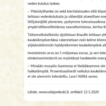
veden kulutus laskee.
– Yhteistyöhanke on sekä kiertotalouden että kilpa
tehtaan vedenkulutusta ja vähentää alueellisen en
hiilijalanjälki pienenee, pystymme tulevaisuude
ympäristötavoitteidensa saavuttamisessa, kertoo 
Talteenottolaitteisto sijoitetaan Knaufin tehtaan yh
kaukolämpöverkkoa rakennetaan noin kolme kilometr
ylijäämälämmön hyödyntäminen kaukolämpönä alk
Investoinnin arvo on 5 miljoonaa euroa, ja sen tot
elinkeinoministeriö on myöntänyt hankkeelle energ
– Missään muualla Suomessa ei tietääksemme ole nä
hukkalämpöä. Prosentuaalisesti vaikutus kaukoläm
ei ole aiemmin toteutettu, Lauri Hölttä sanoo.
Lähde:
www.vatajankoski.fi, artikkeli 12.5.2020