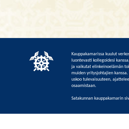
Kauppakamarissa kuulut verkos
luontevasti kollegoidesi kanssa
ja vaikutat elinkeinoelämän to
muiden yritysjohtajien kanssa.
uskoo tulevaisuuteen, ajattelee 
osaamistaan.
Satakunnan kauppakamarin siv