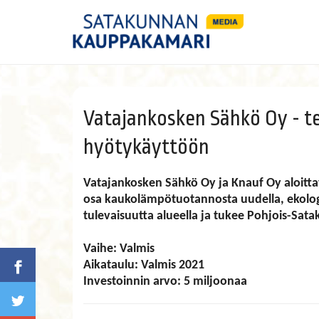
Vatajankosken Sähkö Oy - t
hyötykäyttöön
Vatajankosken Sähkö Oy ja Knauf Oy aloitta
osa kaukolämpötuotannosta uudella, ekologi
tulevaisuutta alueella ja tukee Pohjois-Sata
Vaihe: Valmis
Aikataulu: Valmis 2021
Investoinnin arvo: 5 miljoonaa