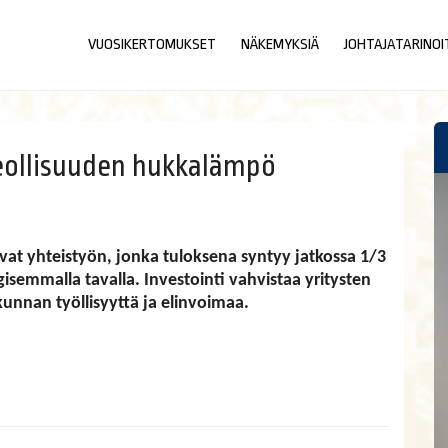
VUOSIKERTOMUKSET
NÄKEMYKSIÄ
JOHTAJATARINOI
eollisuuden hukkalämpö
vat yhteistyön, jonka tuloksena syntyy jatkossa 1/3
semmalla tavalla. Investointi vahvistaa yritysten
kunnan työllisyyttä ja elinvoimaa.