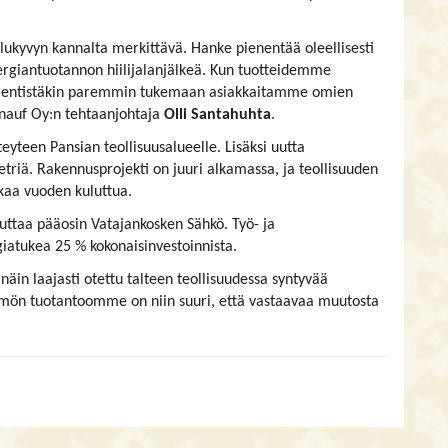
ilukyvyn kannalta merkittävä. Hanke pienentää oleellisesti
ergiantuotannon hiilijalanjälkeä. Kun tuotteidemme
ssa entistäkin paremmin tukemaan asiakkaitamme omien
Knauf Oy:n tehtaanjohtaja
Olli Santahuhta
.
teyteen Pansian teollisuusalueelle. Lisäksi uutta
iä. Rakennusprojekti on juuri alkamassa, ja teollisuuden
aa vuoden kuluttua.
euttaa pääosin Vatajankosken Sähkö. Työ- ja
iatukea 25 % kokonaisinvestoinnista.
in laajasti otettu talteen teollisuudessa syntyvää
mön tuotantoomme on niin suuri, että vastaavaa muutosta