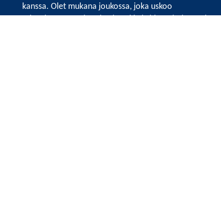
kanssa. Olet mukana joukossa, joka uskoo
tulevaisuuteen, ajattelee isosti ja kehittää jatkuvasti
osaamistaan.
Satakunnan kauppakamarin sivuille >>
Satakunnan kauppakamarin
Valtakatu 6, 28100 Pori
Tilaa uutiskirje
Tietosuojaseloste
Etusivu
Vuosikertomukset
Näkemyksiä