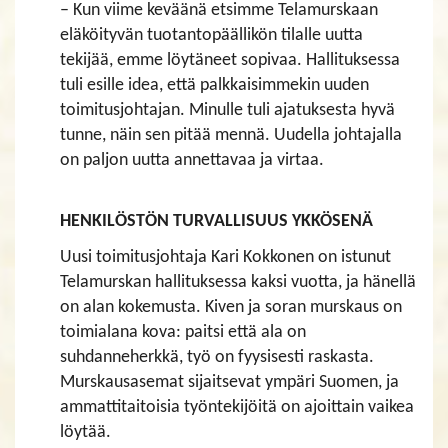
– Kun viime keväänä etsimme Telamurskaan
eläköityvän tuotantopäällikön tilalle uutta
tekijää, emme löytäneet sopivaa. Hallituksessa
tuli esille idea, että palkkaisimmekin uuden
toimitusjohtajan. Minulle tuli ajatuksesta hyvä
tunne, näin sen pitää mennä. Uudella johtajalla
on paljon uutta annettavaa ja virtaa.
HENKILÖSTÖN TURVALLISUUS YKKÖSENÄ
Uusi toimitusjohtaja Kari Kokkonen on istunut
Telamurskan hallituksessa kaksi vuotta, ja hänellä
on alan kokemusta. Kiven ja soran murskaus on
toimialana kova: paitsi että ala on
suhdanneherkkä, työ on fyysisesti raskasta.
Murskausasemat sijaitsevat ympäri Suomen, ja
ammattitaitoisia työntekijöitä on ajoittain vaikea
löytää.