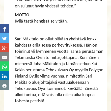
”Luopuminen on myös merkittävä askel, mutta se
on sujunut hyvin yhdessä tehden.”
MOTTO
Kyllä tästä hengissä selvitään.
Sari Mäkitalo on ollut pitkään yhdistävä lenkki
kahdessa erilaisessa perheyrityksessä. Hän on
toiminut yli kymmenen vuotta isänsä perustaman
Telamurska Oy:n toimitusjohtajana. Kun hänen
miehensä Juha Mäkitalon ja tämän serkun Kai
Kekin perustama Tehokuivaus Oy myytiin Polygon
Finland Oy:lle viime vuonna, nimitettiin Sari
Mäkitalo aluejohtajaksi vastuualueenaan
Tehokuivaus Oy:n toiminnot. Keväällä hänestä
alkoi tuntua, että voisi olla oikea aika luopua
toisesta pestistä.