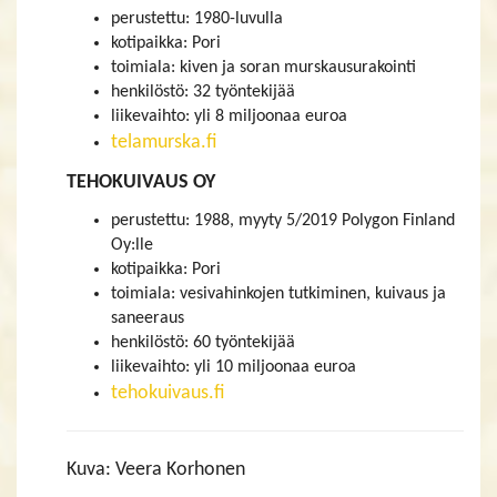
perustettu: 1980-luvulla
kotipaikka: Pori
toimiala: kiven ja soran murskausurakointi
henkilöstö: 32 työntekijää
liikevaihto: yli 8 miljoonaa euroa
telamurska.fi
TEHOKUIVAUS OY
perustettu: 1988, myyty 5/2019 Polygon Finland
Oy:lle
kotipaikka: Pori
toimiala: vesivahinkojen tutkiminen, kuivaus ja
saneeraus
henkilöstö: 60 työntekijää
liikevaihto: yli 10 miljoonaa euroa
tehokuivaus.fi
Kuva: Veera Korhonen