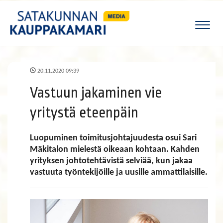
Naviga
20.11.2020 09:39
Vastuun jakaminen vie
yritystä eteenpäin
Luopuminen toimitusjohtajuudesta osui Sari
Mäkitalon mielestä oikeaan kohtaan. Kahden
yrityksen johtotehtävistä selviää, kun jakaa
vastuuta työntekijöille ja uusille ammattilaisille.