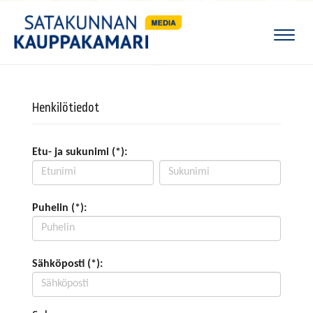
Naviga
Henkilötiedot
Etu- ja sukunimi (*):
Puhelin (*):
Sähköposti (*):