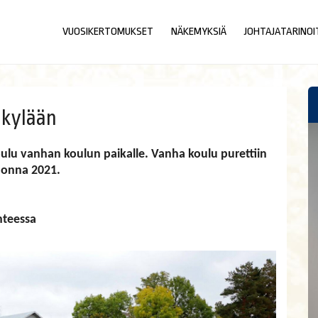
VUOSIKERTOMUKSET
NÄKEMYKSIÄ
JOHTAJATARINOI
akylään
ulu vanhan koulun paikalle. Vanha koulu purettiin
uonna 2021.
hteessa