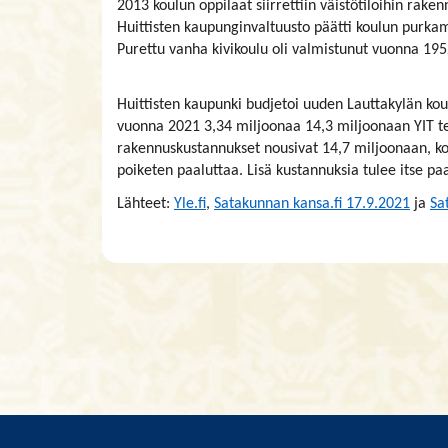
2013 koulun oppilaat siirrettiin väistötiloihin rak
Huittisten kaupunginvaltuusto päätti koulun purka
Purettu vanha kivikoulu oli valmistunut vuonna 195
Huittisten kaupunki budjetoi uuden Lauttakylän k
vuonna 2021 3,34 miljoonaa 14,3 miljoonaan YIT t
rakennuskustannukset nousivat 14,7 miljoonaan, ko
poiketen paaluttaa. Lisä kustannuksia tulee itse p
Lähteet:
Yle.fi
,
Satakunnan kansa.fi 17.9.2021
ja
Sa