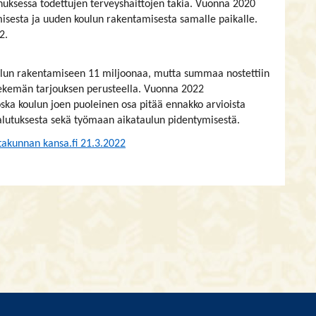
ennuksessa todettujen terveyshaittojen takia. Vuonna 2020
misesta ja uuden koulun rakentamisesta samalle paikalle.
2.
oulun rakentamiseen 11 miljoonaa, mutta summaa nostettiin
ekemän tarjouksen perusteella. Vuonna 2022
ska koulun joen puoleinen osa pitää ennakko arvioista
aalutuksesta sekä työmaan aikataulun pidentymisestä.
takunnan kansa.fi 21.3.2022