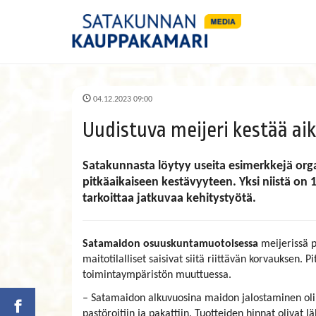
04.12.2023 09:00
Uudistuva meijeri kestää ai
Satakunnasta löytyy useita esimerkkejä orga
pitkäaikaiseen kestävyyteen. Yksi niistä on 
tarkoittaa jatkuvaa kehitystyötä.
Satamaidon osuuskuntamuotoisessa
meijerissä 
maitotilalliset saisivat siitä riittävän korvauksen.
toimintaympäristön muuttuessa.
– Satamaidon alkuvuosina maidon jalostaminen oli 
pastöroitiin ja pakattiin. Tuotteiden hinnat olivat 