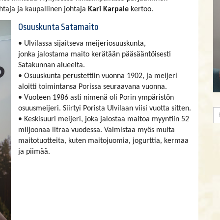
htaja ja kaupallinen johtaja
Kari Karpale
kertoo.
Osuuskunta Satamaito
• Ulvilassa sijaitseva meijeriosuuskunta,
jonka jalostama maito kerätään pääsääntöisesti
Satakunnan alueelta.
• Osuuskunta perustettiin vuonna 1902, ja meijeri
aloitti toimintansa Porissa seuraavana vuonna.
• Vuoteen 1986 asti nimenä oli Porin ympäristön
osuusmeijeri. Siirtyi Porista Ulvilaan viisi vuotta sitten.
• Keskisuuri meijeri, joka jalostaa maitoa myyntiin 52
miljoonaa litraa vuodessa. Valmistaa myös muita
maitotuotteita, kuten maitojuomia, jogurttia, kermaa
ja piimää.