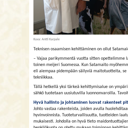
Kuva: Antti Karpale
Teknisen osaamisen kehittäminen on ollut Satamai
– Vajaa parikymmentä vuotta sitten opettelimme la
toinen meijeri Suomessa. Kun Satamaito myöhemmin
eli aiempaa pidempään säilyviä maitotuotteita, se 
tekniikkaa.
Tällä hetkellä yksi tärkeä kehittymisalue on ympäri
sähkö tuotetaan uusiutuvilla luonnonvaroilla. Tavo
Hyvä hallinto ja johtaminen luovat rakenteet pit
Johto vastaa rakenteista, joiden avulla huolehditaan
hyvinvoinnista. Tuoteturvallisuutta, tuotteiden laa
mukaisesti. Johdolla on hyvä tieto maidontuottajien
henkilökunta on otettu mukaan toiminnan kehittäm