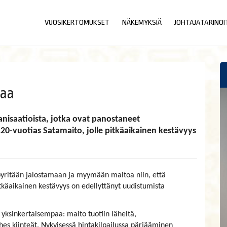
VUOSIKERTOMUKSET
NÄKEMYKSIÄ
JOHTAJATARINOI
kaa
nisaatioista, jotka ovat panostaneet
120-vuotias Satamaito, jolle pitkäaikainen kestävyys
pyritään jalostamaan ja myymään maitoa niin, että
 Pitkäaikainen kestävyys on edellyttänyt uudistumista
yksinkertaisempaa: maito tuotiin läheltä,
lähes kiinteät. Nykyisessä hintakilpailussa pärjääminen