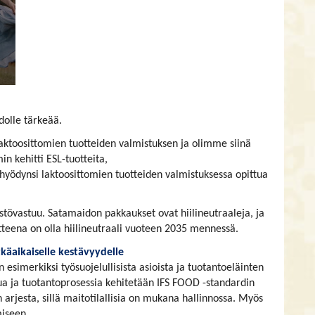
dolle tärkeää.
ktoosittomien tuotteiden valmistuksen ja olimme siinä
 kehitti ESL-tuotteita,
hyödynsi laktoosittomien tuotteiden valmistuksessa opittua
stövastuu. Satamaidon pakkaukset ovat hiilineutraaleja, ja
itteena on olla hiilineutraali vuoteen 2035 mennessä.
käaikaiselle kestävyydelle
 esimerkiksi työsuojelullisista asioista ja tuotantoeläinten
tua ja tuotantoprosessia kehitetään IFS FOOD -standardin
 arjesta, sillä maitotilallisia on mukana hallinnossa. Myös
iseen.