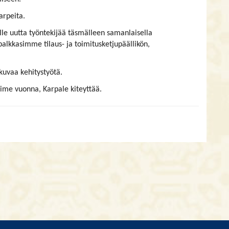
arpeita.
lle uutta työntekijää täsmälleen samanlaisella
 palkkasimme tilaus- ja toimitusketjupäällikön,
kuvaa kehitystyötä.
me vuonna, Karpale kiteyttää.