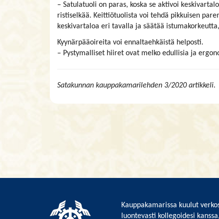
– Satulatuoli on paras, koska se aktivoi keskivartal
ristiselkää. Keittiötuolista voi tehdä pikkuisen pa
keskivartaloa eri tavalla ja säätää istumakorkeutt
Kyynärpääoireita voi ennaltaehkäistä helposti.
– Pystymalliset hiiret ovat melko edullisia ja ergo
Satakunnan kauppakamarilehden 3/2020 artikkeli.
Kauppakamarissa kuulut verkos
luontevasti kollegoidesi kanssa