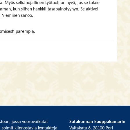
oa. Myös selkänojallinen työtuoli on hyvä, jos se tukee
remman, kun siihen hankkii tasapainotyynyn. Se aktivoi
a, Nieminen sanoo.
nomisesti parempia.
toon, jossa vuorovaikutat
Satakunnan kauppakamarin
, solmit kiinnostavia kontakteja
Valtakatu 6, 28100 Pori