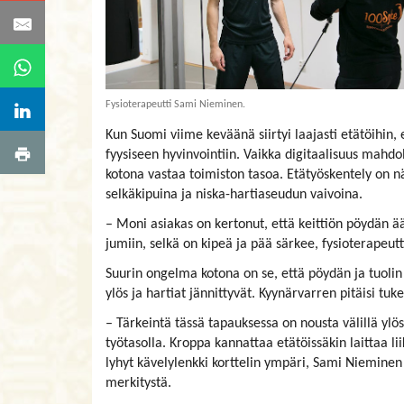
Fysioterapeutti Sami Nieminen.
Kun Suomi viime keväänä siirtyi laajasti etätöihin, 
fyysiseen hyvinvointiin. Vaikka digitaalisuus mahd
kotona vastaa toimiston tasoa. Etätyöskentely on n
selkäkipuina ja niska-hartiaseudun vaivoina.
– Moni asiakas on kertonut, että keittiön pöydän ä
jumiin, selkä on kipeä ja pää särkee, fysioterapeu
Suurin ongelma kotona on se, että pöydän ja tuolin
ylös ja hartiat jännittyvät. Kyynärvarren pitäisi t
– Tärkeintä tässä tapauksessa on nousta välillä ylö
työtasolla. Kroppa kannattaa etätöissäkin laittaa li
lyhyt kävelylenkki korttelin ympäri, Sami Nieminen 
merkitystä.