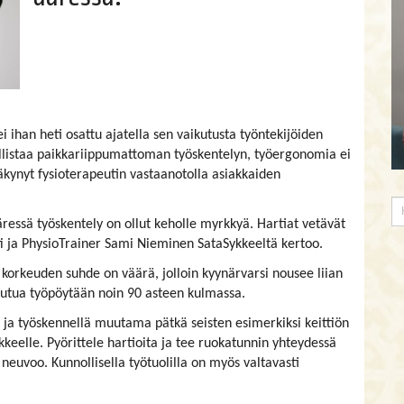
ei ihan heti osattu ajatella sen vaikutusta työntekijöiden
ollistaa paikkariippumattoman työskentelyn, työergonomia ei
äkynyt fysioterapeutin vastaanotolla asiakkaiden
äressä työskentely on ollut keholle myrkkyä. Hartiat vetävät
tti ja PhysioTrainer Sami Nieminen SataSykkeeltä kertoo.
 korkeuden suhde on väärä, jolloin kyynärvarsi nousee liian
ukeutua työpöytään noin 90 asteen kulmassa.
s ja työskennellä muutama pätkä seisten esimerkiksi keittiön
ikkeelle. Pyörittele hartioita ja tee ruokatunnin yhteydessä
neuvoo. Kunnollisella työtuolilla on myös valtavasti