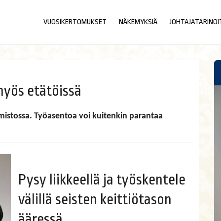
VUOSIKERTOMUKSET
NÄKEMYKSIÄ
JOHTAJATARINOI
yös etätöissä
istossa. Työasentoa voi kuitenkin parantaa
Pysy liikkeellä ja työskentele
välillä seisten keittiötason
ääressä.