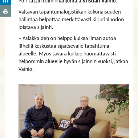
Pori Jazzin toiminnanjohtaja
Kristian Vainio
.
Valtavan tapahtumalogistiikan kokonaisuuden
hallintaa helpottaa merkittävästi Kirjurinluodon
loistava sijainti.
– Asiakkaiden on helppo kulkea ilman autoa
lähellä keskustaa sijaitsevalle tapahtuma-
alueelle. Myös tavara kulkee huomattavasti
helpommin alueelle hyvän sijainnin vuoksi, jatkaa
Vainio.