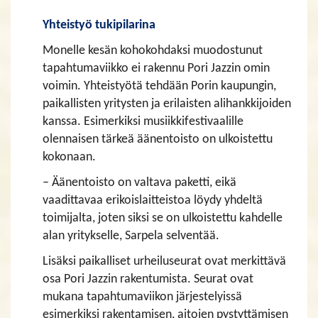
​​​​​​​Yhteistyö tukipilarina
Monelle kesän kohokohdaksi muodostunut
tapahtumaviikko ei rakennu Pori Jazzin omin
voimin. Yhteistyötä tehdään Porin kaupungin,
paikallisten yritysten ja erilaisten alihankkijoiden
kanssa. Esimerkiksi musiikkifestivaalille
olennaisen tärkeä äänentoisto on ulkoistettu
kokonaan.
– Äänentoisto on valtava paketti, eikä
vaadittavaa erikoislaitteistoa löydy yhdeltä
toimijalta, joten siksi se on ulkoistettu kahdelle
alan yritykselle, Sarpela selventää.
Lisäksi paikalliset urheiluseurat ovat merkittävä
osa Pori Jazzin rakentumista. Seurat ovat
mukana tapahtumaviikon järjestelyissä
esimerkiksi rakentamisen, aitojen pystyttämisen