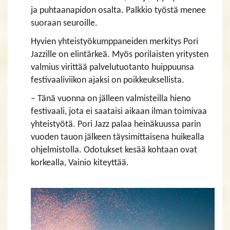
ja puhtaanapidon osalta. Palkkio työstä menee
suoraan seuroille.
Hyvien yhteistyökumppaneiden merkitys Pori
Jazzille on elintärkeä. Myös porilaisten yritysten
valmius virittää palvelutuotanto huippuunsa
festivaaliviikon ajaksi on poikkeuksellista.
– Tänä vuonna on jälleen valmisteilla hieno
festivaali, jota ei saataisi aikaan ilman toimivaa
yhteistyötä. Pori Jazz palaa heinäkuussa parin
vuoden tauon jälkeen täysimittaisena huikealla
ohjelmistolla. Odotukset kesää kohtaan ovat
korkealla, Vainio kiteyttää.