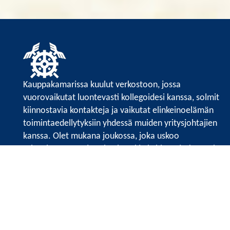
Kauppakamarissa kuulut verkostoon, jossa
vuorovaikutat luontevasti kollegoidesi kanssa, solmit
kiinnostavia kontakteja ja vaikutat elinkeinoelämän
toimintaedellytyksiin yhdessä muiden yritysjohtajien
kanssa. Olet mukana joukossa, joka uskoo
tulevaisuuteen, ajattelee isosti ja kehittää jatkuvasti
osaamistaan.
Satakunnan kauppakamarin sivuille >>
Satakunnan kauppakamarin
Valtakatu 6, 28100 Pori