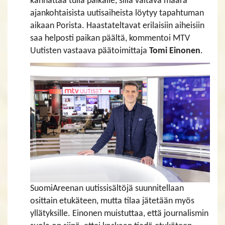
kannattaa tulla paikalle, sillä valtava määrä
ajankohtaisista uutisaiheista löytyy tapahtuman
aikaan Porista. Haastateltavat erilaisiin aiheisiin
saa helposti paikan päältä, kommentoi MTV
Uutisten vastaava päätoimittaja
Tomi Einonen
.
SuomiAreenan uutissisältöjä suunnitellaan
osittain etukäteen, mutta tilaa jätetään myös
yllätyksille. Einonen muistuttaa, että journalismin