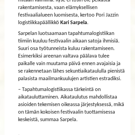
mitään valmiina. Kyse ei tosin ole pelkästä
rakentamisesta, vaan elämyksellisen
festivaalialueen luomisesta, kertoo Pori Jazzin
logistiikkapäällikkö
Kari Sarpela
.
Sarpelan luotsaamaan tapahtumalogistiikan
tiimiin kuuluu festivaalin aikaan satoja ihmisiä.
Suuri osa työtunneista kuluu rakentamiseen.
Esimerkiksi areenan valtava päälava tulee
paikalle vain muutama päivä ennen avajaisia ja
se rakennetaan lähes sekuntiaikataululla pienistä
palasista maailmankuulujen artistien estradiksi.
– Tapahtumalogistiikassa tärkeintä on
aikatauluttaminen. Aikataulutus mahdollistaa
asioiden tekemisen oikeassa järjestyksessä, mikä
on tämän kokoisen festivaalin tuottamisessa
keskeistä, summaa Sarpela.