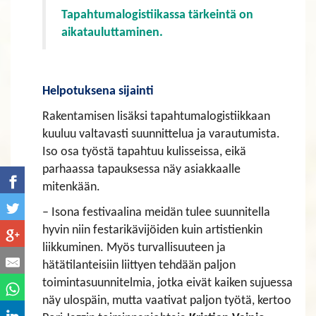
Tapahtumalogistiikassa tärkeintä on
aikatauluttaminen.
Helpotuksena sijainti
Rakentamisen lisäksi tapahtumalogistiikkaan
kuuluu valtavasti suunnittelua ja varautumista.
Iso osa työstä tapahtuu kulisseissa, eikä
parhaassa tapauksessa näy asiakkaalle
mitenkään.
– Isona festivaalina meidän tulee suunnitella
hyvin niin festarikävijöiden kuin artistienkin
liikkuminen. Myös turvallisuuteen ja
hätätilanteisiin liittyen tehdään paljon
toimintasuunnitelmia, jotka eivät kaiken sujuessa
näy ulospäin, mutta vaativat paljon työtä, kertoo