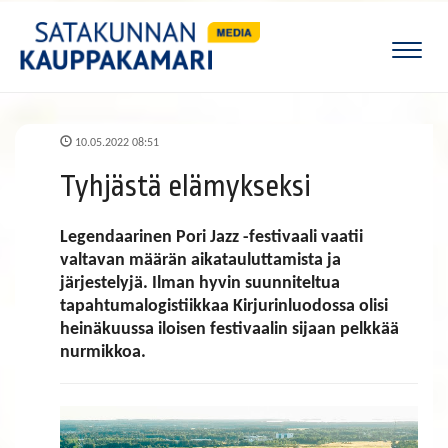
Naviga
10.05.2022 08:51
Tyhjästä elämykseksi
Legendaarinen Pori Jazz -festivaali vaatii
valtavan määrän aikatauluttamista ja
järjestelyjä. Ilman hyvin suunniteltua
tapahtumalogistiikkaa Kirjurinluodossa olisi
heinäkuussa iloisen festivaalin sijaan pelkkää
nurmikkoa.