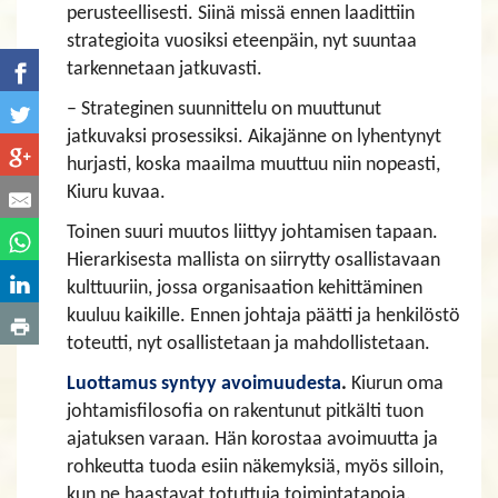
perusteellisesti. Siinä missä ennen laadittiin
strategioita vuosiksi eteenpäin, nyt suuntaa
tarkennetaan jatkuvasti.
– Strateginen suunnittelu on muuttunut
jatkuvaksi prosessiksi. Aikajänne on lyhentynyt
hurjasti, koska maailma muuttuu niin nopeasti,
Kiuru kuvaa.
Toinen suuri muutos liittyy johtamisen tapaan.
Hierarkisesta mallista on siirrytty osallistavaan
kulttuuriin, jossa organisaation kehittäminen
kuuluu kaikille. Ennen johtaja päätti ja henkilöstö
toteutti, nyt osallistetaan ja mahdollistetaan.
Luottamus syntyy avoimuudesta
.
Kiurun oma
johtamisfilosofia on rakentunut pitkälti tuon
ajatuksen varaan. Hän korostaa avoimuutta ja
rohkeutta tuoda esiin näkemyksiä, myös silloin,
kun ne haastavat totuttuja toimintatapoja.