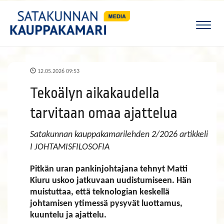
Naviga
12.05.2026 09:53
Tekoälyn aikakaudella
tarvitaan omaa ajattelua
Satakunnan kauppakamarilehden 2/2026 artikkeli
I JOHTAMISFILOSOFIA
Pitkän uran pankinjohtajana tehnyt Matti
Kiuru uskoo jatkuvaan uudistumiseen. Hän
muistuttaa, että teknologian keskellä
johtamisen ytimessä pysyvät luottamus,
kuuntelu ja ajattelu.