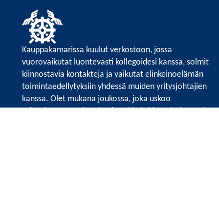
Kauppakamarissa kuulut verkostoon, jossa
vuorovaikutat luontevasti kollegoidesi kanssa, solmit
kiinnostavia kontakteja ja vaikutat elinkeinoelämän
toimintaedellytyksiin yhdessä muiden yritysjohtajien
kanssa. Olet mukana joukossa, joka uskoo
tulevaisuuteen, ajattelee isosti ja kehittää jatkuvasti
osaamistaan.
Satakunnan kauppakamarin sivuille >>
Satakunnan kauppakamarin
Valtakatu 6, 28100 Pori
Tilaa uutiskirje