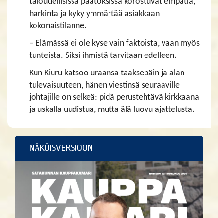
taloudellisissa päätöksissä korostuvat empatia,
harkinta ja kyky ymmärtää asiakkaan
kokonaistilanne.
– Elämässä ei ole kyse vain faktoista, vaan myös
tunteista. Siksi ihmistä tarvitaan edelleen.
Kun Kiuru katsoo uraansa taaksepäin ja alan
tulevaisuuteen, hänen viestinsä seuraaville
johtajille on selkeä: pidä perustehtävä kirkkaana
ja uskalla uudistua, mutta älä luovu ajattelusta.
NÄKÖISVERSIOON