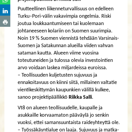
Puutteellinen liikenneturvallisuus on edelleen
Turku–Pori-välin vakavimpia ongelmia. Riski
joutua loukkaantumiseen tai kuolemaan
johtaneeseen kolariin on Suomen suurimpia.
Noin 19 % Suomen viennistä tehdään Varsinais-
Suomen ja Satakunnan alueilla viiden vahvan
sataman kautta. Alueen viime vuosina
toteutuneiden ja tulossa olevia investointien
arvo voidaan laskea miljardeissa euroissa.
– Teollisuuden kuljetusten sujuvuus ja
ennakoitavuus on kiinni siitä, millainen valtatie
vientikeskittymän kaupunkien välillä kulkee,
sanoo projektipäällikkö
Riikka Salli
.
Vt8 on alueen teollisuudelle, kaupalle ja
asukkaille korvaamaton pääväylä jo senkin
vuoksi, ettei samansuuntaista raideyhteyttä ole.
– Työssäkäyntialue on laaja. Sujuvuus ja matka-