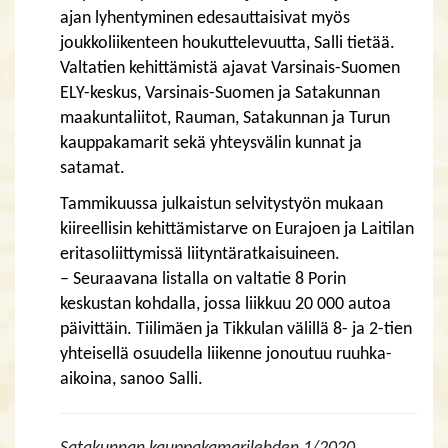
ajan lyhentyminen edesauttaisivat myös
joukkoliikenteen houkuttelevuutta, Salli tietää.
Valtatien kehittämistä ajavat Varsinais-Suomen
ELY-keskus, Varsinais-Suomen ja Satakunnan
maakuntaliitot, Rauman, Satakunnan ja Turun
kauppakamarit sekä yhteysvälin kunnat ja
satamat.
Tammikuussa julkaistun selvitystyön mukaan
kiireellisin kehittämistarve on Eurajoen ja Laitilan
eritasoliittymissä liityntäratkaisuineen.
– Seuraavana listalla on valtatie 8 Porin
keskustan kohdalla, jossa liikkuu 20 000 autoa
päivittäin. Tiilimäen ja Tikkulan välillä 8- ja 2-tien
yhteisellä osuudella liikenne jonoutuu ruuhka-
aikoina, sanoo Salli.