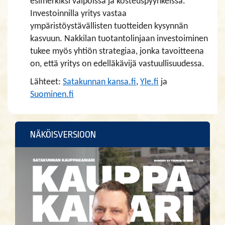
esimerkiksi vaipoissa ja kosteuspyyhkeissä.
Investoinnilla yritys vastaa
ympäristöystävällisten tuotteiden kysynnän
kasvuun. Nakkilan tuotantolinjaan investoiminen
tukee myös yhtiön strategiaa, jonka tavoitteena
on, että yritys on edelläkävijä vastuullisuudessa.
Lähteet:
Satakunnan kansa.fi
,
Yle.fi
ja
Suominen.fi
NÄKÖISVERSIOON