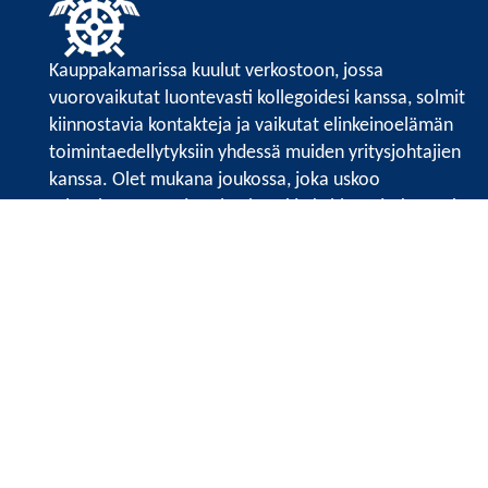
Kauppakamarissa kuulut verkostoon, jossa
vuorovaikutat luontevasti kollegoidesi kanssa, solmit
kiinnostavia kontakteja ja vaikutat elinkeinoelämän
toimintaedellytyksiin yhdessä muiden yritysjohtajien
kanssa. Olet mukana joukossa, joka uskoo
tulevaisuuteen, ajattelee isosti ja kehittää jatkuvasti
osaamistaan.
Satakunnan kauppakamarin sivuille >>
Satakunnan kauppakamarin
Valtakatu 6, 28100 Pori
Tilaa uutiskirje
Tietosuojaseloste