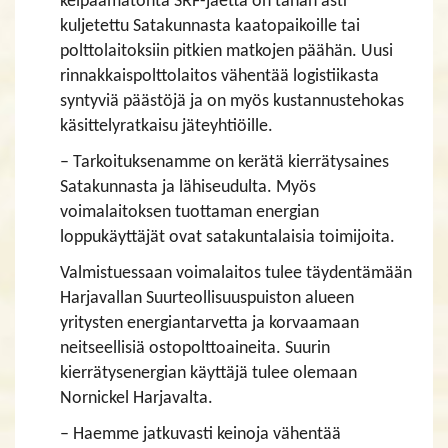
kelpaamatonta SRF-jaetta on tähän asti
kuljetettu Satakunnasta kaatopaikoille tai
polttolaitoksiin pitkien matkojen päähän. Uusi
rinnakkaispolttolaitos vähentää logistiikasta
syntyviä päästöjä ja on myös kustannustehokas
käsittelyratkaisu jäteyhtiöille.
– Tarkoituksenamme on kerätä kierrätysaines
Satakunnasta ja lähiseudulta. Myös
voimalaitoksen tuottaman energian
loppukäyttäjät ovat satakuntalaisia toimijoita.
Valmistuessaan voimalaitos tulee täydentämään
Harjavallan Suurteollisuuspuiston alueen
yritysten energiantarvetta ja korvaamaan
neitseellisiä ostopolttoaineita. Suurin
kierrätysenergian käyttäjä tulee olemaan
Nornickel Harjavalta.
– Haemme jatkuvasti keinoja vähentää