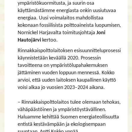
ympäristökuormitusta, ja suurin osa
käyttämästämme energiasta onkin uusiutuvaa
energiaa. Uusi voimalaitos mahdollistaa
kokonaan fossiilisista polttoaineista luopumisen,
Nornickel Harjavalta toimitusjohtaja
Joni
Hautojärvi
kertoo.
Rinnakkaispolttolaitoksen esisuunnitteluprosessi
käynnistetään keväällä 2020. Prosessin
tavoitteena on ympäristölupahakemuksen
jättäminen vuoden loppuun mennessä. Kokko
arvioi, että uuden laitoksen kaupallinen käyttö
voisi alkaa jo vuosien 2023–2024 aikana.
– Rinnakkaispolttolaitos tulee olemaan tehokas,
vähäpäästöinen ja ympäristöystävällinen.
Haluamme kehittää Suomen energiateollisuutta
entistä kestävämpään ja ekologisempaan
suuntaan, Antti Kokko ynnää.