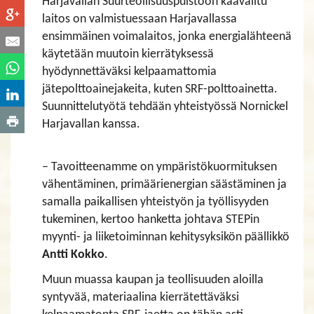
Harjavallan Suurteollisuuspuistoon kaavailtu
laitos on valmistuessaan Harjavallassa
ensimmäinen voimalaitos, jonka energialähteenä
käytetään muutoin kierrätyksessä
hyödynnettäväksi kelpaamattomia
jätepolttoainejakeita, kuten SRF-polttoainetta.
Suunnittelutyötä tehdään yhteistyössä Nornickel
Harjavallan kanssa.
– Tavoitteenamme on ympäristökuormituksen
vähentäminen, primäärienergian säästäminen ja
samalla paikallisen yhteistyön ja työllisyyden
tukeminen, kertoo hanketta johtava STEPin
myynti- ja liiketoiminnan kehitysyksikön päällikkö
Antti Kokko
.
Muun muassa kaupan ja teollisuuden aloilla
syntyvää, materiaalina kierrätettäväksi