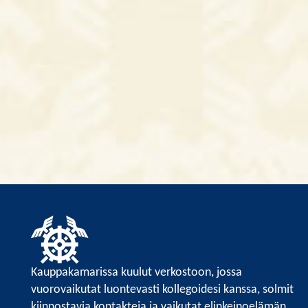
Kauppakamarissa kuulut verkostoon, jossa
vuorovaikutat luontevasti kollegoidesi kanssa, solmit
kiinnostavia kontakteja ja vaikutat elinkeinoelämän