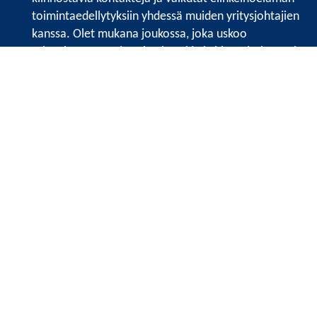
toimintaedellytyksiin yhdessä muiden yritysjohtajien
kanssa. Olet mukana joukossa, joka uskoo
tulevaisuuteen, ajattelee isosti ja kehittää jatkuvasti
osaamistaan.
Satakunnan kauppakamarin sivuille >>
Satakunnan kauppakamarin
Valtakatu 6, 28100 Pori
Tilaa uutiskirje
Tietosuojaseloste
Etusivu
Vuosikertomukset