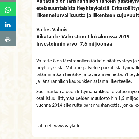
Valtatie 8 on länsirannikon tärkein päätiey
eteläsuuntaisista tieyhteyksistä. Eritasolii
liikenneturvallisuutta ja liikenteen sujuvuut
​​​​​​​Vaihe: Valmis
Aikataulu: Valmistunut lokakuussa 2019
Investoinnin arvo: 7,6 miljoonaa
Valtatie 8 on länsirannikon tärkein päätieyhteys j
tieyhteyksistä. Valtatie palvelee paikallista työmatk
pitkänmatkan henkilö- ja tavaraliikennettä. Yhteyde
ja länsirannikon kaupunkien satamaliikenteelle.
​​​​​​​Söörmarkun alueen liittymähankkeelle valtio m
osallistuu liittymäalueiden muutostöihin 1,5 miljoo
vuonna 2014 alkanutta parannushanketta, jonka ko
Lähteet: www.vayla.fi.