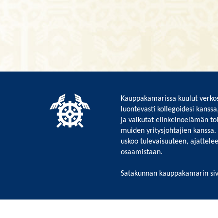
Kauppakamarissa kuulut verkos
luontevasti kollegoidesi kanssa
ja vaikutat elinkeinoelämän to
muiden yritysjohtajien kanssa.
uskoo tulevaisuuteen, ajattelee 
osaamistaan.
Satakunnan kauppakamarin siv