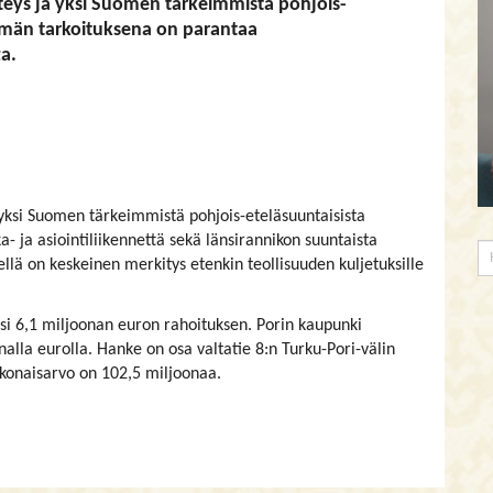
hteys ja yksi Suomen tärkeimmistä pohjois-
ttymän tarkoituksena on parantaa
ta.
a yksi Suomen tärkeimmistä pohjois-eteläsuuntaisista
a- ja asiointiliikennettä sekä länsirannikon suuntaista
llä on keskeinen merkitys etenkin teollisuuden kuljetuksille
yönsi 6,1 miljoonan euron rahoituksen. Porin kaupunki
nalla eurolla. Hanke on osa valtatie 8:n Turku-Pori-välin
konaisarvo on 102,5 miljoonaa.