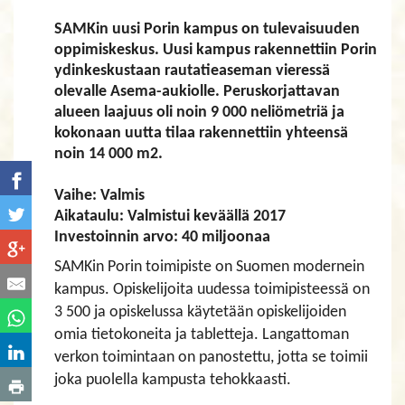
SAMKin uusi Porin kampus on tulevaisuuden
oppimiskeskus. Uusi kampus rakennettiin Porin
ydinkeskustaan rautatieaseman vieressä
olevalle Asema-aukiolle. Peruskorjattavan
alueen laajuus oli noin 9 000 neliömetriä ja
kokonaan uutta tilaa rakennettiin yhteensä
noin 14 000 m2.
Vaihe: Valmis
Aikataulu: Valmistui keväällä 2017
Investoinnin arvo: 40 miljoonaa
SAMKin Porin toimipiste on Suomen modernein
kampus. Opiskelijoita uudessa toimipisteessä on
3 500 ja opiskelussa käytetään opiskelijoiden
omia tietokoneita ja tabletteja.
Langattoman
verkon toimintaan on panostettu, jotta se toimii
joka puolella kampusta tehokkaasti.