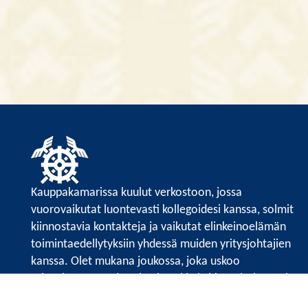
Kauppakamarissa kuulut verkostoon, jossa
vuorovaikutat luontevasti kollegoidesi kanssa, solmit
kiinnostavia kontakteja ja vaikutat elinkeinoelämän
toimintaedellytyksiin yhdessä muiden yritysjohtajien
kanssa. Olet mukana joukossa, joka uskoo
tulevaisuuteen, ajattelee isosti ja kehittää jatkuvasti
osaamistaan.