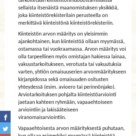
tarkoitetaan kiinteistönmuodostamislaissa
sellaista itsenäistä maanomistuksen yksikköä,
joka kiinteistörekisterilain perusteella on
merkittävä kiinteistönä kiinteistörekisteriin.
Kiinteistön arvon määritys on yleisimmin
ajankohtainen, kun kiinteistöä ollaan myymässä,
ostamassa tai vuokraamassa. Arvon määritys voi
olla tarpeellinen myös omistajan hakiessa lainaa,
vakuustarkoitukseen, verotusta tai vakuutuksia
varten, yhtiön omaisuuserien arvonmääritykseen
kirjanpidossa sekä omaisuuden ositusten
yhteydessä (esim. avioero tai perinnönjako).
Arviotarkoituksen pohjalta kiinteistöarviointi
jaetaan kahteen ryhmään, vapaaehtoiseen
arviointiin ja lakisääteiseen
viranomaisarviointiin.
Vapaaehtoisesta arvon määrityksestä puhutaan,