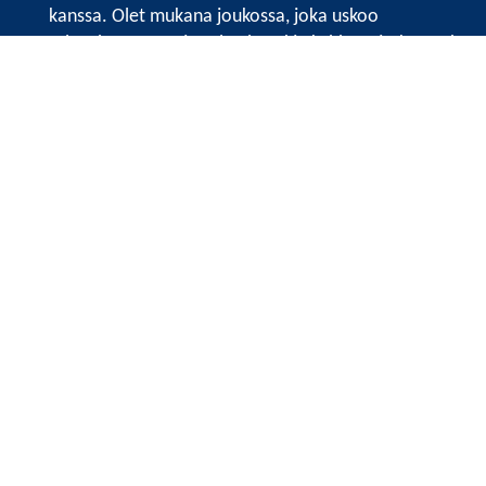
kanssa. Olet mukana joukossa, joka uskoo
tulevaisuuteen, ajattelee isosti ja kehittää jatkuvasti
osaamistaan.
Satakunnan kauppakamarin sivuille >>
Satakunnan kauppakamarin
Valtakatu 6, 28100 Pori
Tilaa uutiskirje
Tietosuojaseloste
Etusivu
Vuosikertomukset
Näkemyksiä