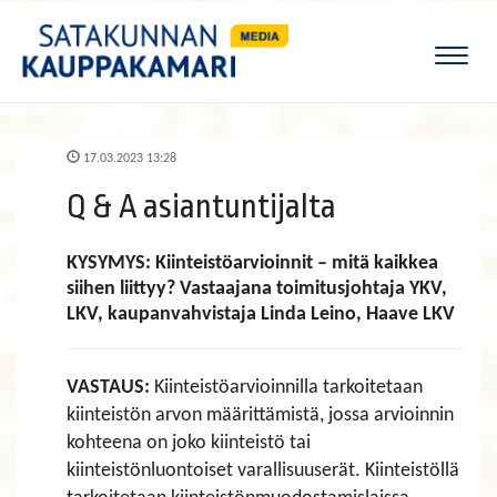
Naviga
17.03.2023 13:28
Q & A asiantuntijalta
KYSYMYS: Kiinteistöarvioinnit – mitä kaikkea
siihen liittyy? Vastaajana toimitusjohtaja YKV,
LKV, kaupanvahvistaja Linda Leino, Haave LKV
VASTAUS:
Kiinteistöarvioinnilla tarkoitetaan
kiinteistön arvon määrittämistä, jossa arvioinnin
kohteena on joko kiinteistö tai
kiinteistönluontoiset varallisuuserät. Kiinteistöllä