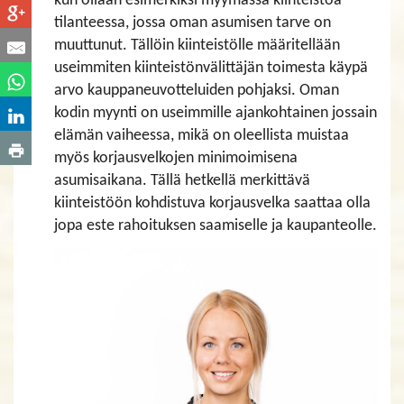
kun ollaan esimerkiksi myymässä kiinteistöä
tilanteessa, jossa oman asumisen tarve on
muuttunut. Tällöin kiinteistölle määritellään
useimmiten kiinteistönvälittäjän toimesta käypä
arvo kauppaneuvotteluiden pohjaksi. Oman
kodin myynti on useimmille ajankohtainen jossain
elämän vaiheessa, mikä on oleellista muistaa
myös korjausvelkojen minimoimisena
asumisaikana. Tällä hetkellä merkittävä
kiinteistöön kohdistuva korjausvelka saattaa olla
jopa este rahoituksen saamiselle ja kaupanteolle.