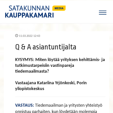
Naviga
11.03.2022 12:43
Q & A asiantuntijalta
KYSYMYS: Miten löytää yrityksen kehittämis- ja
tutkimustarpeisiin vastinpareja
tiedemaailmasta?
​​​​​​​Vastaajana Katariina Yrjönkoski, Porin
yliopistokeskus
VASTAUS:
Tiedemaailman ja yritysten yhteistyö
onnistuu parhaiten, kun löydetään molempia