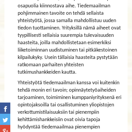
osapuolia kiinnostava aihe. Tiedemaailman
pohjimmainen tavoite on tehdä sellaista
yhteistyötä, jossa samalla mahdollistuu uuden
tiedon tuottaminen. Yrityksillä nämä aiheet ovat
tyypillisesti sellaisia suurempia tulevaisuuden
haasteita, joilla mahdollistetaan esimerkiksi
liiketoiminnan uudistuminen tai pitkäkestoinen
kilpailukyky. Usein tällaisia haasteita pystytään
ratkomaan parhaiten yhteisten
tutkimushankkeiden kautta.
Yhteistyötä tiedemaailman kanssa voi kuitenkin
tehdä monin eri tavoin; opinnäytetyöaiheiden
tarjoaminen, toimiminen kumppaniyrityksenä eri
opintojaksoilla tai osallistuminen yliopistojen
verkottumistilaisuuksiin tai pienempiin
kehittämishankkeisiin ovat oivia tapoja
hyödyntää tiedemaailmaa pienempien