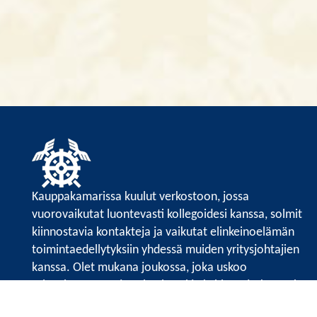
Kauppakamarissa kuulut verkostoon, jossa
vuorovaikutat luontevasti kollegoidesi kanssa, solmit
kiinnostavia kontakteja ja vaikutat elinkeinoelämän
toimintaedellytyksiin yhdessä muiden yritysjohtajien
kanssa. Olet mukana joukossa, joka uskoo
tulevaisuuteen, ajattelee isosti ja kehittää jatkuvasti
osaamistaan.