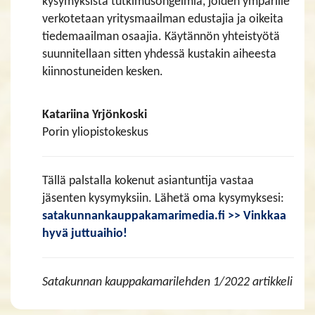
kysymyksistä tutkimusongelmia, joiden ympärille
verkotetaan yritysmaailman edustajia ja oikeita
tiedemaailman osaajia. Käytännön yhteistyötä
suunnitellaan sitten yhdessä kustakin aiheesta
kiinnostuneiden kesken.
Katariina Yrjönkoski
Porin yliopistokeskus
Tällä palstalla kokenut asiantuntija vastaa
jäsenten kysymyksiin. Lähetä oma kysymyksesi:
satakunnankauppakamarimedia.fi >> Vinkkaa
hyvä juttuaihio!
Satakunnan kauppakamarilehden 1/2022 artikkeli