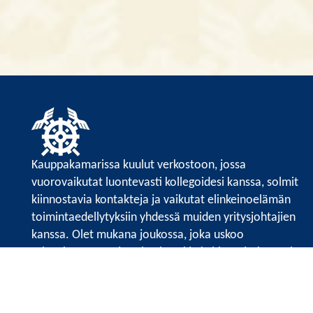
Kauppakamarissa kuulut verkostoon, jossa
vuorovaikutat luontevasti kollegoidesi kanssa, solmit
kiinnostavia kontakteja ja vaikutat elinkeinoelämän
toimintaedellytyksiin yhdessä muiden yritysjohtajien
kanssa. Olet mukana joukossa, joka uskoo
tulevaisuuteen, ajattelee isosti ja kehittää jatkuvasti
osaamistaan.
Satakunnan kauppakamarin sivuille >>