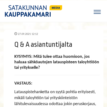
Naviga
27.09.2021 12:12
Q & A asiantuntijalta
KYSYMYS: Mitä tulee ottaa huomioon, jos
haluaa sähköautojen latauspisteen taloyhtiöön
tai yritykselle?
VASTAUS:
Latauspistehanketta on syytä pohtia erityisesti,
mikäli taloyhtiön tai yrityskiinteistön
lähitulevaisuudessa odottaa jokin peruskorjaus,