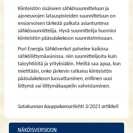
Kiinteistön sisäiseen sähkösuunnitteluun ja
ajoneuvojen latauspisteiden suunnitteluun on
ensiarvoisen tärkeää palkata asiantunteva
sähkösuunnittelija. Hyvä suunnittelija huomioi
kiinteistön pääsulakekoon suunnitelmissaan.
Pori Energia Sähköverkot palvelee kaikissa
sähköliittymäasioissa, niin suunnittelijoita kuin
taloyhtiöitä ja yrityksiäkin. Meiltä saa apua, kun
mietitään, onko järkevin ratkaisu kiinteistön
pääsulakekoon kasvattaminen, erillinen uusi
liittymä vai liittymäkaapelin vahvistaminen.
Satakunnan kauppakamarilehti 3/2021 artikkeli
NÄKÖISVERSIOON