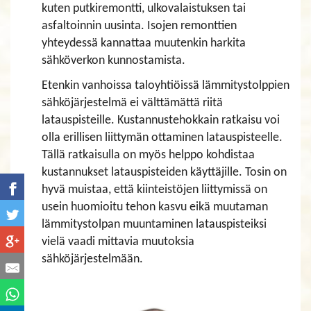
kuten putkiremontti, ulkovalaistuksen tai
asfaltoinnin uusinta. Isojen remonttien
yhteydessä kannattaa muutenkin harkita
sähköverkon kunnostamista.
Etenkin vanhoissa taloyhtiöissä lämmitystolppien
sähköjärjestelmä ei välttämättä riitä
latauspisteille. Kustannustehokkain ratkaisu voi
olla erillisen liittymän ottaminen latauspisteelle.
Tällä ratkaisulla on myös helppo kohdistaa
kustannukset latauspisteiden käyttäjille. Tosin on
hyvä muistaa, että kiinteistöjen liittymissä on
usein huomioitu tehon kasvu eikä muutaman
lämmitystolpan muuntaminen latauspisteiksi
vielä vaadi mittavia muutoksia
sähköjärjestelmään.