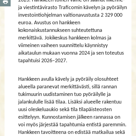
2023. Hankkeen toinen vaihe on saanut liikenne-
ja viestintävirasto Traficomin kävelyn ja pyöräilyn
investointiohjelman valtionavustusta 2 329 000
euroa. Avustus on hankkeen
kokonaiskustannukseen suhteutettuna
merkittävä. Jokikeskus hankkeen kolmas ja
viimeinen vaiheen suunnittelu käynnistyy
aikataulun mukaan vuonna 2024 ja sen toteutus
tapahtuisi 2026–2027.
Hankkeen avulla kävely ja pyöräily olosuhteet
alueella paranevat merkittävästi, sillä rannan
tukimuurin uudistaminen tuo pyöräilylle ja
jalankululle lisää tilaa. Lisäksi alueelle rakentuu
uusi oleskeluaukio sekä tila tilapäisteosten
esittelyyn. Kunnostamisen jälkeen rannassa on
voi myös järjestää tapahtumia entistä paremmin.
Hankkeen tavoitteena on edistää matkailua sekä