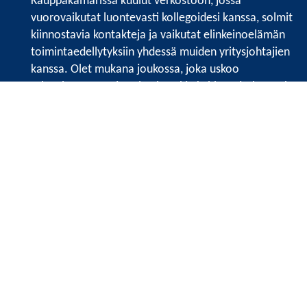
Kauppakamarissa kuulut verkostoon, jossa
vuorovaikutat luontevasti kollegoidesi kanssa, solmit
kiinnostavia kontakteja ja vaikutat elinkeinoelämän
toimintaedellytyksiin yhdessä muiden yritysjohtajien
kanssa. Olet mukana joukossa, joka uskoo
tulevaisuuteen, ajattelee isosti ja kehittää jatkuvasti
osaamistaan.
Satakunnan kauppakamarin sivuille >>
Satakunnan kauppakamarin
Valtakatu 6, 28100 Pori
Tilaa uutiskirje
Tietosuojaseloste
Etusivu