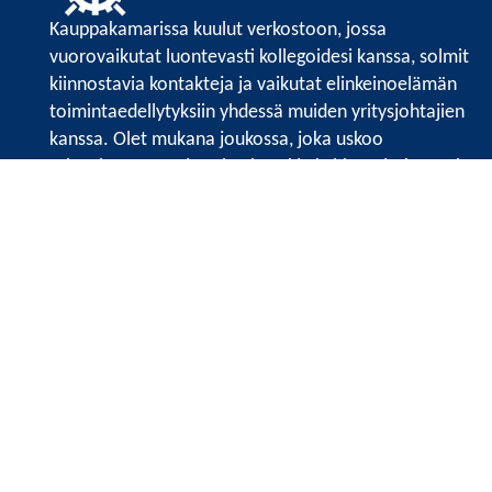
Kauppakamarissa kuulut verkostoon, jossa
vuorovaikutat luontevasti kollegoidesi kanssa, solmit
kiinnostavia kontakteja ja vaikutat elinkeinoelämän
toimintaedellytyksiin yhdessä muiden yritysjohtajien
kanssa. Olet mukana joukossa, joka uskoo
tulevaisuuteen, ajattelee isosti ja kehittää jatkuvasti
osaamistaan.
Satakunnan kauppakamarin sivuille >>
Satakunnan kauppakamarin
Valtakatu 6, 28100 Pori
Tilaa uutiskirje
Tietosuojaseloste