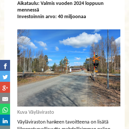
Aikataulu: Valmis vuoden 2024 loppuun
mennessä
Investoinnin arvo: 40 miljoonaa
Kuva Väylävirasto
Väyläviraston hankeen tavoitteena on lisätä