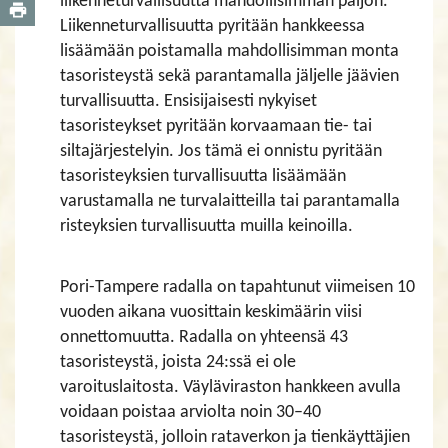
liikenneturvallisuutta mahdollisimman paljon.
Liikenneturvallisuutta pyritään hankkeessa
lisäämään poistamalla mahdollisimman monta
tasoristeystä sekä parantamalla jäljelle jäävien
turvallisuutta. Ensisijaisesti nykyiset
tasoristeykset pyritään korvaamaan tie- tai
siltajärjestelyin. Jos tämä ei onnistu pyritään
tasoristeyksien turvallisuutta lisäämään
varustamalla ne turvalaitteilla tai parantamalla
risteyksien turvallisuutta muilla keinoilla.
Pori-Tampere radalla on tapahtunut viimeisen 10
vuoden aikana vuosittain keskimäärin viisi
onnettomuutta. Radalla on yhteensä 43
tasoristeystä, joista 24:ssä ei ole
varoituslaitosta. Väyläviraston hankkeen avulla
voidaan poistaa arviolta noin 30–40
tasoristeystä, jolloin rataverkon ja tienkäyttäjien