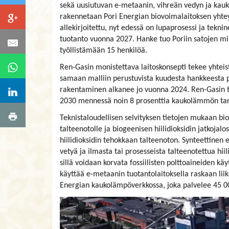
sekä uusiutuvan e-metaanin, vihreän vedyn ja kauk
rakennetaan Pori Energian biovoimalaitoksen yhtey
allekirjoitettu, nyt edessä on lupaprosessi ja tekn
tuotanto vuonna 2027. Hanke tuo Poriin satojen mil
työllistämään 15 henkilöä.
Ren-Gasin monistettava laitoskonsepti tekee yhteist
samaan malliin perustuvista kuudesta hankkeesta p
rakentaminen alkanee jo vuonna 2024. Ren-Gasin ta
2030 mennessä noin 8 prosenttia kaukolämmön tarpe
Teknistaloudellisen selvityksen tietojen mukaan biov
talteenotolle ja biogeenisen hiilidioksidin jatkojal
hiilidioksidin tehokkaan talteenoton. Synteettinen 
vetyä ja ilmasta tai prosesseista talteenotettua hi
sillä voidaan korvata fossiilisten polttoaineiden käyttö
käyttää e-metaanin tuotantolaitoksella raskaan lii
Energian kaukolämpöverkkossa, joka palvelee 45 00