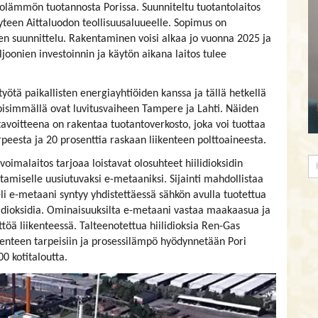
olämmön tuotannosta Porissa. Suunniteltu tuotantolaitos
teen Aittaluodon teollisuusaluueelle. Sopimus on
inen suunnittelu. Rakentaminen voisi alkaa jo vuonna 2025 ja
joonien investoinnin ja käytön aikana laitos tulee
yötä paikallisten energiayhtiöiden kanssa ja tällä hetkellä
isimmällä ovat luvitusvaiheen Tampere ja Lahti. Näiden
voitteena on rakentaa tuotantoverkosto, joka voi tuottaa
esta ja 20 prosenttia raskaan liikenteen polttoaineesta.
oimalaitos tarjoaa loistavat olosuhteet hiilidioksidin
ostamiselle uusiutuvaksi e-metaaniksi. Sijainti mahdollistaa
eli e-metaani syntyy yhdistettäessä sähkön avulla tuotettua
ilidioksidia. Ominaisuuksilta e-metaani vastaa maakaasua ja
ä liikenteessä. ​​​​​​​Talteenotettua hiilidioksia Ren-Gas
kenteen tarpeisiin ja prosessilämpö hyödynnetään Pori
0 kotitaloutta.