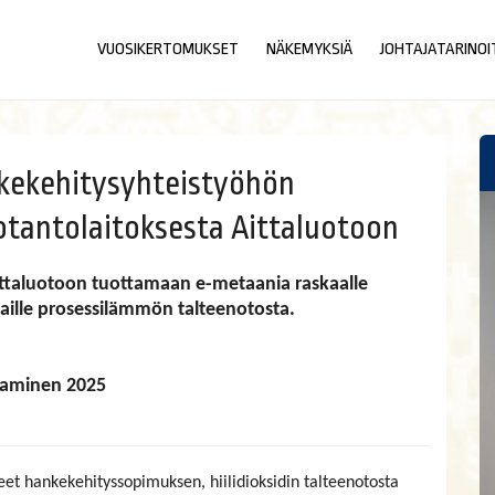
VUOSIKERTOMUKSET
NÄKEMYKSIÄ
JOHTAJATARINOI
nkekehitysyhteistyöhön
otantolaitoksesta Aittaluotoon
ittaluotoon tuottamaan e-metaania raskaalle
kaille prosessilämmön talteenotosta.
taminen 2025
eet hankekehityssopimuksen, hiilidioksidin talteenotosta