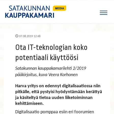
Naviga
07.08.2019 12:48
Ota IT-teknologian koko
potentiaali käyttöösi
Satakunnan kauppakamarilehti 2/2019
pääkirjoitus, kuva Veera Korhonen
Harva yritys on edennyt digitalisaatiossa niin
pitkälle, että pystyisi hyödyntämään kerättyä
ja käsiteltyä tietoa uuden liiketoiminnan
kehittämiseen.
Digitalisaatio pomppaa esiin eri foorumien