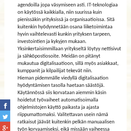
agendoilla jopa väsymiseen asti. IT-teknologiaa
on käytössä kaikkialla, niin suurissa kuin
pienissäkin yrityksissä ja organisaatioissa. Sitä
kuitenkin hyödynnetään osana liiketoimintaa
hyvin vaihtelevasti kunkin yrityksen tarpeen,
investointien ja kykyjen mukaan.
Yksinkertaisimmillaan yritykseltä löytyy nettisivut
ja sähköpostiosoite. Meidän on pitänyt
mukautua digitalisaatioon, sillä myös asiakkaat,
kumppanit ja kilpailijat tekevät niin.
Hieman pidemmälle viedyllä digitalisaation
hyödyntämisen tasolla haetaan säästöjä.
Käytännössä siis korvataan aiemmin käsin
hoidetut työvaiheet automatisoimalla
ohjelmistojen käyttö paikasta ja ajasta
riippumattomaksi. Valitettavan usein nämä
ratkaisut jäävät kuitenkin pelkän manuaalisen
työn korvaamiseksi, eikä missään vaiheessa