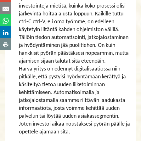
investointeja mietitä, kuinka koko prosessi olisi
järkevintä hoitaa alusta loppuun. Kaikille tuttu
ctrl-C ctrl-V, eli oma työmme, on edelleen
käytetyin liitäntä kahden ohjelmiston välillä.
Tällöin tiedon automatisointi, jatkojalostaminen
ja hyödyntäminen jää puolitiehen. On kuin
hankkisit pyörän päästäksesi nopeammin, mutta
ajamisen sijaan talutat sitä eteenpäin.
Harva yritys on edennyt digitalisaatiossa niin
pitkälle, että pystyisi hyödyntämään kerättyä ja
käsiteltyä tietoa uuden liiketoiminnan
kehittämiseen. Automatisoimalla ja
jatkojalostamalla saamme riittävän laadukasta
informaatiota, josta voimme kehittää uuden
palvelun tai löytää uuden asiakassegmentin.
Joten investoi aikaa noustaksesi pyörän päälle ja
opettele ajamaan sitä.