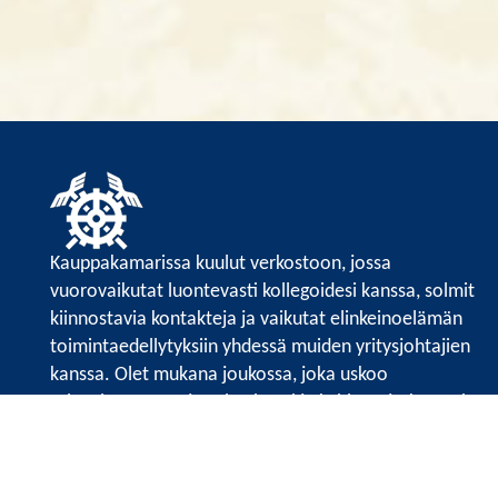
Kauppakamarissa kuulut verkostoon, jossa
vuorovaikutat luontevasti kollegoidesi kanssa, solmit
kiinnostavia kontakteja ja vaikutat elinkeinoelämän
toimintaedellytyksiin yhdessä muiden yritysjohtajien
kanssa. Olet mukana joukossa, joka uskoo
tulevaisuuteen, ajattelee isosti ja kehittää jatkuvasti
osaamistaan.
Satakunnan kauppakamarin sivuille >>