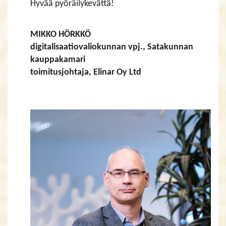
Hyvää pyöräilykevättä!
MIKKO HÖRKKÖ
digitalisaatiovaliokunnan vpj., Satakunnan
kauppakamari
toimitusjohtaja, Elinar Oy Ltd