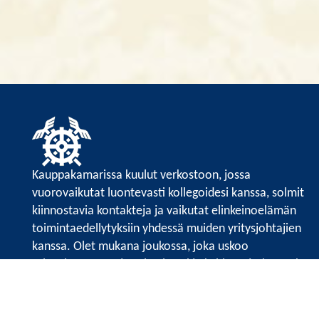
Kauppakamarissa kuulut verkostoon, jossa
vuorovaikutat luontevasti kollegoidesi kanssa, solmit
kiinnostavia kontakteja ja vaikutat elinkeinoelämän
toimintaedellytyksiin yhdessä muiden yritysjohtajien
kanssa. Olet mukana joukossa, joka uskoo
tulevaisuuteen, ajattelee isosti ja kehittää jatkuvasti
osaamistaan.
Satakunnan kauppakamarin sivuille >>