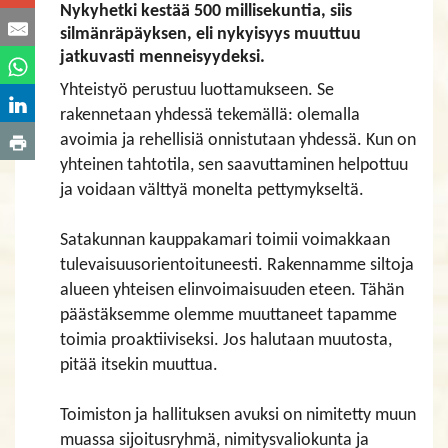
Nykyhetki kestää 500 millisekuntia, siis
silmänräpäyksen, eli nykyisyys muuttuu
jatkuvasti menneisyydeksi.
Yhteistyö perustuu luottamukseen. Se
rakennetaan yhdessä tekemällä: olemalla
avoimia ja rehellisiä onnistutaan yhdessä. Kun on
yhteinen tahtotila, sen saavuttaminen helpottuu
ja voidaan välttyä monelta pettymykseltä.
Satakunnan kauppakamari toimii voimakkaan
tulevaisuusorientoituneesti. Rakennamme siltoja
alueen yhteisen elinvoimaisuuden eteen. Tähän
päästäksemme olemme muuttaneet tapamme
toimia proaktiiviseksi. Jos halutaan muutosta,
pitää itsekin muuttua.
Toimiston ja hallituksen avuksi on nimitetty muun
muassa sijoitusryhmä, nimitysvaliokunta ja