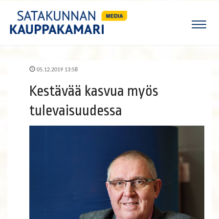
Naviga
05.12.2019 13:58
Kestävää kasvua myös
tulevaisuudessa