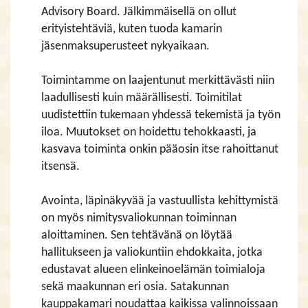
Advisory Board. Jälkimmäisellä on ollut
erityistehtäviä, kuten tuoda kamarin
jäsenmaksuperusteet nykyaikaan.
Toimintamme on laajentunut merkittävästi niin
laadullisesti kuin määrällisesti. Toimitilat
uudistettiin tukemaan yhdessä tekemistä ja työn
iloa. Muutokset on hoidettu tehokkaasti, ja
kasvava toiminta onkin pääosin itse rahoittanut
itsensä.
Avointa, läpinäkyvää ja vastuullista kehittymistä
on myös nimitysvaliokunnan toiminnan
aloittaminen. Sen tehtävänä on löytää
hallitukseen ja valiokuntiin ehdokkaita, jotka
edustavat alueen elinkeinoelämän toimialoja
sekä maakunnan eri osia. Satakunnan
kauppakamari noudattaa kaikissa valinnoissaan