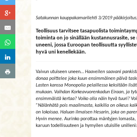
Satakunnan kauppakamarilehti 3/2019 pääkirjoitu
Teollisuus tarvitsee tasapuolista toimintaym
toiminta on jo sinällään kustannusrasite, se
uneeni, jossa Euroopan teollisuutta syylliste
hyvä uni kenellekään.
Vaivun utuiseen uneen…
Haaveilen saavani pankist
donaa polttelee joka kuun ensimmäinen päivä task
Lasten kanssa Monopolia pelaillessa keksitään lisät
mukaan. Vaihdan Korkeavuorenkadun Eiraan, ja tytär
ensimmäistä kertaa? Voiko olla näin hyvä tuuri?
Voi
”Nälänhätä pois maailmasta, kaikilla on oikeus kaikk
on lokoisaa. Haluan ilmaisen Hesarin, joka on par
Hyvin menee.
Aurinko porottaa mäntyjen lomasta, 
karuun todellisuuteen ja hymyilen utuisille unilleni