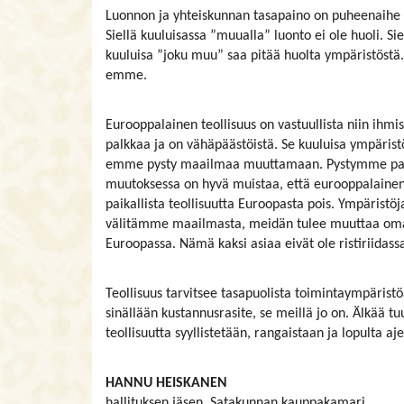
Luonnon ja yhteiskunnan tasapaino on puheenaihe lä
Siellä kuuluisassa ”muualla” luonto ei ole huoli. S
kuuluisa ”joku muu” saa pitää huolta ympäristöstä
emme.
Eurooppalainen teollisuus on vastuullista niin ihmi
palkkaa ja on vähäpäästöistä. Se kuuluisa ympäris
emme pysty maailmaa muuttamaan. Pystymme par
muutoksessa on hyvä muistaa, että eurooppalainen
paikallista teollisuutta Euroopasta pois. Ympäristöja
välitämme maailmasta, meidän tulee muuttaa omaa
Euroopassa. Nämä kaksi asiaa eivät ole ristiriidass
Teollisuus tarvitsee tasapuolista toimintaympäristö
sinällään kustannusrasite, se meillä jo on. Älkää 
teollisuutta syyllistetään, rangaistaan ja lopulta aj
HANNU HEISKANEN
hallituksen jäsen, Satakunnan kauppakamari