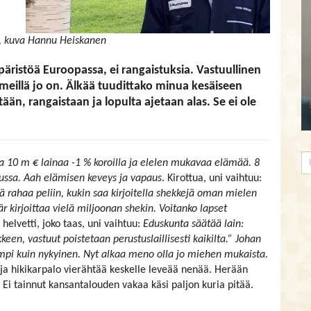
s, kuva Hannu Heiskanen
päristöä Euroopassa, ei rangaistuksia. Vastuullinen
 meillä jo on. Älkää tuudittako minua kesäiseen
tään, rangaistaan ja lopulta ajetaan alas. Se ei ole
a 10 m € lainaa -1 % koroilla ja elelen mukavaa elämää. 8
ussa. Aah elämisen keveys ja vapaus
. Kirottua, uni vaihtuu:
ä rahaa peliin, kukin saa kirjoitella shekkejä oman mielen
 kirjoittaa vielä miljoonan shekin. Voitanko lapset
 helvetti, joko taas, uni vaihtuu:
Eduskunta säätää lain:
een, vastuut poistetaan perustuslaillisesti kaikilta.” Johan
empi kuin nykyinen. Nyt alkaa meno olla jo miehen mukaista.
ja hikikarpalo vierähtää keskelle leveää nenää. Herään
: Ei tainnut kansantalouden vakaa käsi paljon kuria pitää.