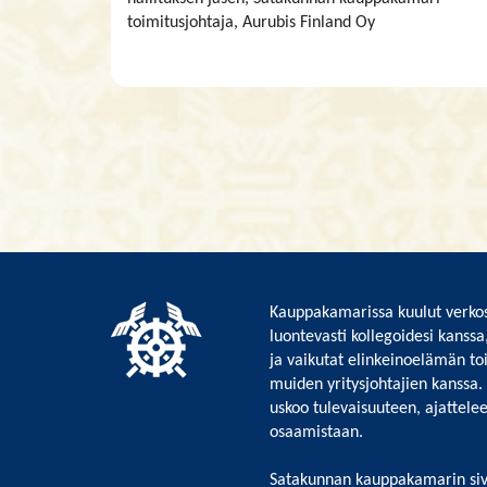
toimitusjohtaja, Aurubis Finland Oy
Kauppakamarissa kuulut verkos
luontevasti kollegoidesi kanssa
ja vaikutat elinkeinoelämän to
muiden yritysjohtajien kanssa.
uskoo tulevaisuuteen, ajattelee 
osaamistaan.
Satakunnan kauppakamarin siv