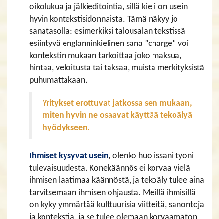
oikolukua ja jälkieditointia, sillä kieli on usein
hyvin kontekstisidonnaista. Tämä näkyy jo
sanatasolla: esimerkiksi talousalan tekstissä
esiintyvä englanninkielinen sana ”charge” voi
kontekstin mukaan tarkoittaa joko maksua,
hintaa, veloitusta tai taksaa, muista merkityksistä
puhumattakaan.
Yritykset erottuvat jatkossa sen mukaan,
miten hyvin ne osaavat käyttää tekoälyä
hyödykseen.
Ihmiset kysyvät usein
, olenko huolissani työni
tulevaisuudesta. Konekäännös ei korvaa vielä
ihmisen laatimaa käännöstä, ja tekoäly tulee aina
tarvitsemaan ihmisen ohjausta. Meillä ihmisillä
on kyky ymmärtää kulttuurisia viitteitä, sanontoja
ja kontekstia, ja se tulee olemaan korvaamaton