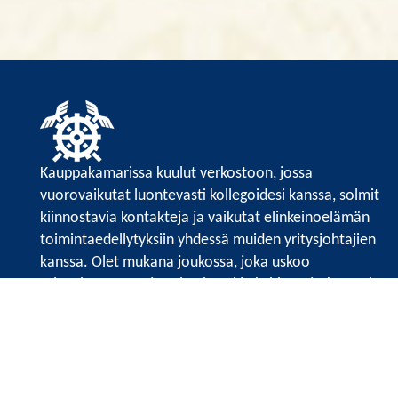
Kauppakamarissa kuulut verkostoon, jossa
vuorovaikutat luontevasti kollegoidesi kanssa, solmit
kiinnostavia kontakteja ja vaikutat elinkeinoelämän
toimintaedellytyksiin yhdessä muiden yritysjohtajien
kanssa. Olet mukana joukossa, joka uskoo
tulevaisuuteen, ajattelee isosti ja kehittää jatkuvasti
osaamistaan.
Satakunnan kauppakamarin sivuille >>
Satakunnan kauppakamarin