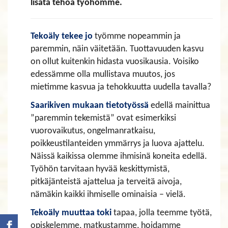
lisätä tehoa työhömme.
Tekoäly tekee jo
työmme nopeammin ja
paremmin, näin väitetään. Tuottavuuden kasvu
on ollut kuitenkin hidasta vuosikausia. Voisiko
edessämme olla mullistava muutos, jos
mietimme kasvua ja tehokkuutta uudella tavalla?
Saarikiven mukaan tietotyössä
edellä mainittua
”paremmin tekemistä” ovat esimerkiksi
vuorovaikutus, ongelmanratkaisu,
poikkeustilanteiden ymmärrys ja luova ajattelu.
Näissä kaikissa olemme ihmisinä koneita edellä.
Työhön tarvitaan hyvää keskittymistä,
pitkäjänteistä ajattelua ja terveitä aivoja,
nämäkin kaikki ihmiselle ominaisia – vielä.
Tekoäly muuttaa toki
tapaa, jolla teemme työtä,
opiskelemme, matkustamme, hoidamme