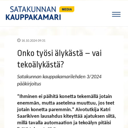
Naviga
16.10.2024 09:31
Onko työsi älykästä – vai
tekoälykästä?
Satakunnan kauppakamarilehden 3/2024
pääkirjoitus
”Ihminen ei päihitä konetta tekemällä jotain
enemmän, mutta asetelma muuttuu, jos teet
jotain konetta paremmin.” Aivotutkija Katri
Saarikiven lausahdus kiteyttää ajatuksen siitä,
millä tavalla automaation ja tekoälyn pitäisi