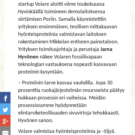
startup Volare aloitti viime toukokuussa
Hyvinkäällä toimineen demolaitoksensa
siirtämisen Poriin. Samalla käynnistettiin
yrityksen ensimmäisen, teollisen mittakaavan
hyönteisproteiinia valmistavan laitoksen
rakentaminen Mikkolan entiseen painotaloon.
Yrityksen toimitusjohtaja ja perustaja
Jarna
Hyvönen
näkee Volaren fossiilivapaan
teknologian vastauksena nopeasti kasvavaan
proteiinin kysyntään.
– Proteiinin tarve kasvaa vauhdilla. Jopa 30
prosenttia ruokajärjestelmän resursseista päätyy
hukkaan prosessin eri vaiheissa. Meidän
prosessissamme hyödynnetään
elintarviketeollisuuden sivuvirtoja tehokkaasti,
Hyvönen sanoo.
Volare valmistaa hyönteisproteiinia ja -öljyä.