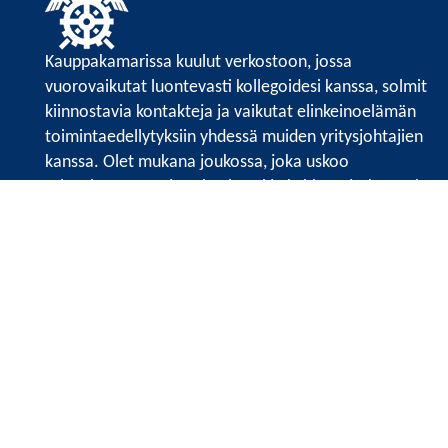
Kauppakamarissa kuulut verkostoon, jossa
vuorovaikutat luontevasti kollegoidesi kanssa, solmit
kiinnostavia kontakteja ja vaikutat elinkeinoelämän
toimintaedellytyksiin yhdessä muiden yritysjohtajien
kanssa. Olet mukana joukossa, joka uskoo
tulevaisuuteen, ajattelee isosti ja kehittää jatkuvasti
osaamistaan.
Satakunnan kauppakamarin sivuille >>
Satakunnan kauppakamarin
Valtakatu 6, 28100 Pori
Tilaa uutiskirje
Tietosuojaseloste