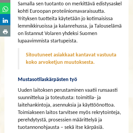
Samalla sen tuotanto on merkittävä edistysaskel
kohti Euroopan proteiiniomavaraisuutta.
Yrityksen tuotteita käytetään jo kotimaisissa
lemmikkiruoissa ja kalanrehussa, ja Talouselämä
on listannut Volaren yhdeksi Suomen
lupaavimmista startupeista.
Sitoutuneet asiakkaat kantavat vastuuta
koko arvoketjun muutoksesta.
Mustasotilaskärpästen työ
Uuden laitoksen perustaminen vaatii runsaasti
suunnittelua ja toteutusta: toimitila- ja
laitehankintoja, asennuksia ja käyttöönottoa.
Toimiakseen laitos tarvitsee myös rekrytointeja,
perehdytystä, prosessien määrittelyä ja
tuotannonohjausta – sekä itse kärpäsiä.