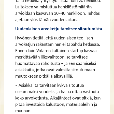
Tällä hetkellä yritys työllistää noin 20 henkilöä.
Laitoksen valmistuttua henkilöstömäärän
arvioidaan kasvavan 30–40 henkilöön. Tehdas
ajetaan ylös tämän vuoden aikana.
Uudenlainen arvoketju tarvitsee sitoutumista
Hyvönen tietää, että uudenlaisen teollisen
arvoketjun rakentaminen ei tapahdu hetkessä.
Ennen kuin Volaren kaltainen startup kasvaa
merkittävään liikevaihtoon, se tarvitsee
huomattavaa rahoitusta – ja sen saamiseksi
asiakkaita, jotka ovat valmiita sitoutumaan
muutokseen pitkällä aikavälillä.
– Asiakkailta tarvitaan kykyä sitoutua
useammaksi vuodeksi ja halua ottaa vastuuta
koko arvoketjusta. Aikajänteet ovat pitkiä, kun
pitää investoida kalustoon, materiaaleihin ja
muuhun.