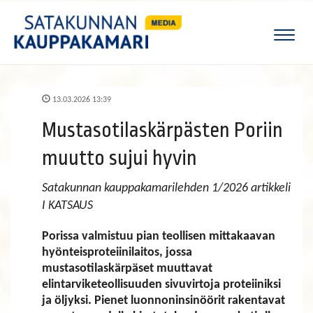
Naviga
13.03.2026 13:39
Mustasotilaskärpästen Poriin
muutto sujui hyvin
Satakunnan kauppakamarilehden 1/2026 artikkeli
I KATSAUS
Porissa valmistuu pian teollisen mittakaavan
hyönteisproteiinilaitos, jossa
mustasotilaskärpäset muuttavat
elintarviketeollisuuden sivuvirtoja proteiiniksi
ja öljyksi. Pienet luonnoninsinöörit rakentavat