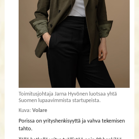
Toimitusjohtaja Jarna Hyvönen luotsaa yhtä
Suomen lupaavimmista startupeista.
Kuva:
Volare
Porissa on yrityshenkisyyttä ja vahva tekemisen
tahto.