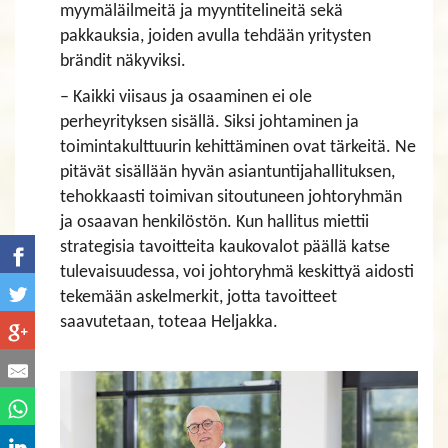
myymäläilmeitä ja myyntitelineitä sekä
pakkauksia, joiden avulla tehdään yritysten
brändit näkyviksi.
– Kaikki viisaus ja osaaminen ei ole
perheyrityksen sisällä. Siksi johtaminen ja
toimintakulttuurin kehittäminen ovat tärkeitä. Ne
pitävät sisällään hyvän asiantuntijahallituksen,
tehokkaasti toimivan sitoutuneen johtoryhmän
ja osaavan henkilöstön. Kun hallitus miettii
strategisia tavoitteita kaukovalot päällä katse
tulevaisuudessa, voi johtoryhmä keskittyä aidosti
tekemään askelmerkit, jotta tavoitteet
saavutetaan, toteaa Heljakka.