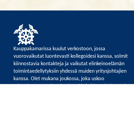
Kauppakamarissa kuulut verkostoon, jossa
vuorovaikutat luontevasti kollegoidesi kanssa, solmit
kiinnostavia kontakteja ja vaikutat elinkeinoelämän
toimintaedellytyksiin yhdessä muiden yritysjohtajien
kanssa. Olet mukana joukossa, joka uskoo
tulevaisuuteen, ajattelee isosti ja kehittää jatkuvasti
osaamistaan.
Satakunnan kauppakamarin sivuille >>
Satakunnan kauppakamarin
Valtakatu 6, 28100 Pori