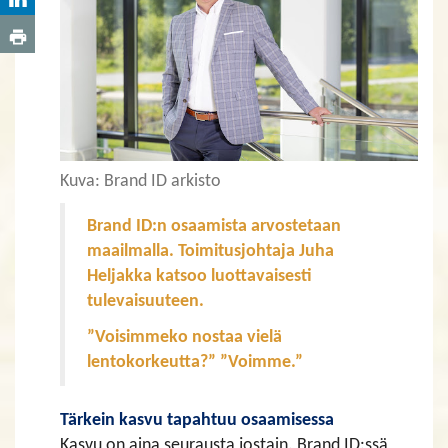
Kuva: Brand ID arkisto
Brand ID:n osaamista arvostetaan
maailmalla. Toimitusjohtaja Juha
Heljakka katsoo luottavaisesti
tulevaisuuteen.
”Voisimmeko nostaa vielä
lentokorkeutta?” ”Voimme.”
Tärkein kasvu tapahtuu osaamisessa
Kasvu on aina seurausta jostain. Brand ID:ssä