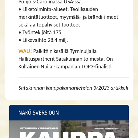
Pohjois-Carolinassa USA:ssa.
• Liiketoiminta-alueet: Teollisuuden
merkintätuotteet, myymälä- ja brändi-ilmeet
sekä aaltopahviset tuotteet
• Työntekijöitä 175
• Liikevaihto 28,4 milj.
WAU!
Palkittiin kesällä Tyrninuijalla
Hallituspartnerit Satakunnan toimesta. On
Kultainen Nuija -kampanjan TOP3-finalisti.
Satakunnan kauppakamarilehden 3/2023 artikkeli
NÄKÖISVERSIOON