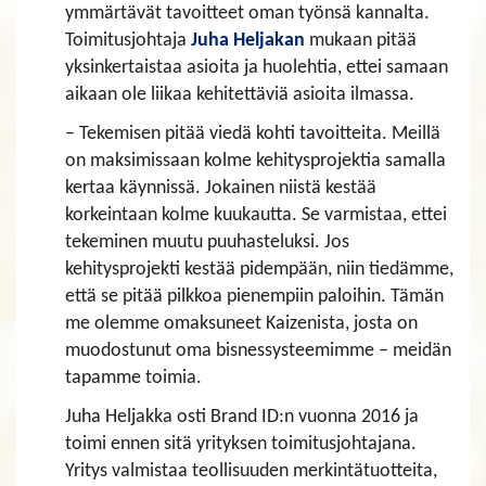
ymmärtävät tavoitteet oman työnsä kannalta.
Toimitusjohtaja
Juha Heljakan
mukaan pitää
yksinkertaistaa asioita ja huolehtia, ettei samaan
aikaan ole liikaa kehitettäviä asioita ilmassa.
– Tekemisen pitää viedä kohti tavoitteita. Meillä
on maksimissaan kolme kehitysprojektia samalla
kertaa käynnissä. Jokainen niistä kestää
korkeintaan kolme kuukautta. Se varmistaa, ettei
tekeminen muutu puuhasteluksi. Jos
kehitysprojekti kestää pidempään, niin tiedämme,
että se pitää pilkkoa pienempiin paloihin. Tämän
me olemme omaksuneet Kaizenista, josta on
muodostunut oma bisnessysteemimme – meidän
tapamme toimia.
Juha Heljakka osti Brand ID:n vuonna 2016 ja
toimi ennen sitä yrityksen toimitusjohtajana.
Yritys valmistaa teollisuuden merkintätuotteita,