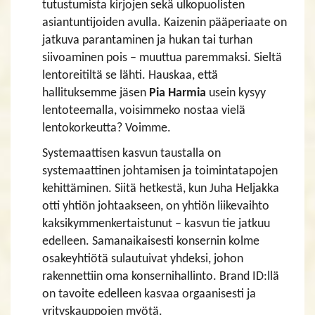
tutustumista kirjojen sekä ulkopuolisten
asiantuntijoiden avulla. Kaizenin pääperiaate on
jatkuva parantaminen ja hukan tai turhan
siivoaminen pois – muuttua paremmaksi. Sieltä
lentoreitiltä se lähti. Hauskaa, että
hallituksemme jäsen
Pia Harmia
usein kysyy
lentoteemalla, voisimmeko nostaa vielä
lentokorkeutta? Voimme.
Systemaattisen kasvun taustalla on
systemaattinen johtamisen ja toimintatapojen
kehittäminen. Siitä hetkestä, kun Juha Heljakka
otti yhtiön johtaakseen, on yhtiön liikevaihto
kaksikymmenkertaistunut – kasvun tie jatkuu
edelleen. Samanaikaisesti konsernin kolme
osakeyhtiötä sulautuivat yhdeksi, johon
rakennettiin oma konsernihallinto. Brand ID:llä
on tavoite edelleen kasvaa orgaanisesti ja
yrityskauppojen myötä.