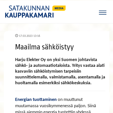
Naviga
17.03.2023 13:16
Maailma sähköistyy
Harju Elekter Oy on yksi Suomen johtavista
sähkö- ja automaatiotaloista. Yritys vastaa alati
kasvaviin sähköistymisen tarpeisiin
suunnittelemalla, valmistamalla, asentamalla ja
huoltamalla esimerkiksi sähkökeskuksia.
Energian tuottaminen
on muuttunut
muutamassa vuosikymmenessä paljon. Siinä
missä aiemmin energia tuotettiin yhdessä