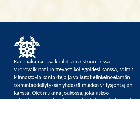
Kauppakamarissa kuulut verkostoon, jossa
vuorovaikutat luontevasti kollegoidesi kanssa, solmit
kiinnostavia kontakteja ja vaikutat elinkeinoelämän
toimintaedellytyksiin yhdessä muiden yritysjohtajien
kanssa. Olet mukana joukossa, joka uskoo
tulevaisuuteen, ajattelee isosti ja kehittää jatkuvasti
osaamistaan.
Satakunnan kauppakamarin sivuille >>
Satakunnan kauppakamarin