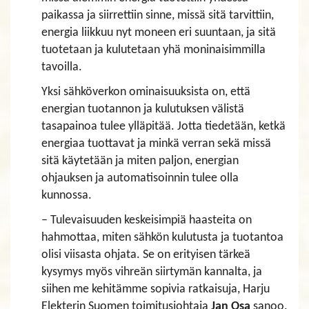
paikassa ja siirrettiin sinne, missä sitä tarvittiin,
energia liikkuu nyt moneen eri suuntaan, ja sitä
tuotetaan ja kulutetaan yhä moninaisimmilla
tavoilla.
Yksi sähköverkon ominaisuuksista on, että
energian tuotannon ja kulutuksen välistä
tasapainoa tulee ylläpitää. Jotta tiedetään, ketkä
energiaa tuottavat ja minkä verran sekä missä
sitä käytetään ja miten paljon, energian
ohjauksen ja automatisoinnin tulee olla
kunnossa.
– Tulevaisuuden keskeisimpiä haasteita on
hahmottaa, miten sähkön kulutusta ja tuotantoa
olisi viisasta ohjata. Se on erityisen tärkeä
kysymys myös vihreän siirtymän kannalta, ja
siihen me kehitämme sopivia ratkaisuja, Harju
Elekterin Suomen toimitusjohtaja
Jan Osa
sanoo.