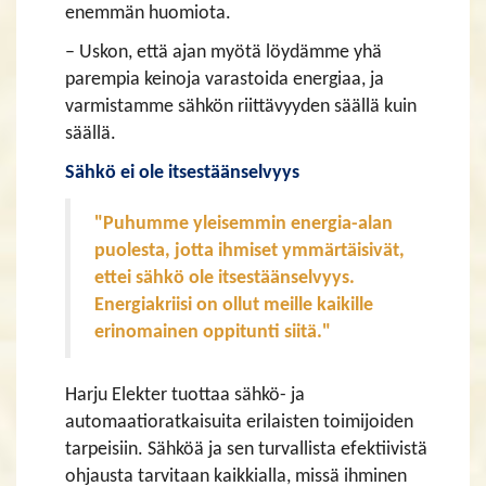
enemmän huomiota.
– Uskon, että ajan myötä löydämme yhä
parempia keinoja varastoida energiaa, ja
varmistamme sähkön riittävyyden säällä kuin
säällä.
Sähkö ei ole itsestäänselvyys
"Puhumme yleisemmin energia-alan
puolesta, jotta ihmiset ymmärtäisivät,
ettei sähkö ole itsestäänselvyys.
Energiakriisi on ollut meille kaikille
erinomainen oppitunti siitä."
Harju Elekter tuottaa sähkö- ja
automaatioratkaisuita erilaisten toimijoiden
tarpeisiin. Sähköä ja sen turvallista efektiivistä
ohjausta tarvitaan kaikkialla, missä ihminen