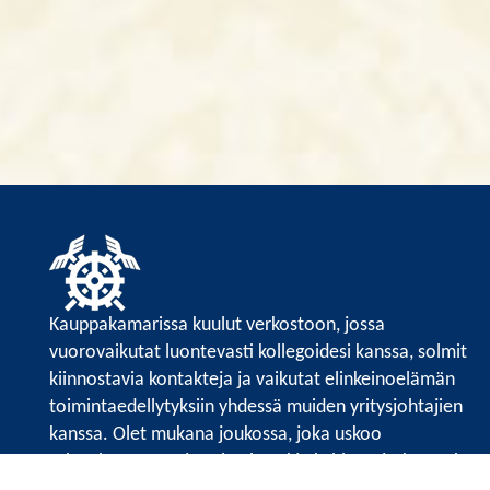
Kauppakamarissa kuulut verkostoon, jossa
vuorovaikutat luontevasti kollegoidesi kanssa, solmit
kiinnostavia kontakteja ja vaikutat elinkeinoelämän
toimintaedellytyksiin yhdessä muiden yritysjohtajien
kanssa. Olet mukana joukossa, joka uskoo
tulevaisuuteen, ajattelee isosti ja kehittää jatkuvasti
osaamistaan.