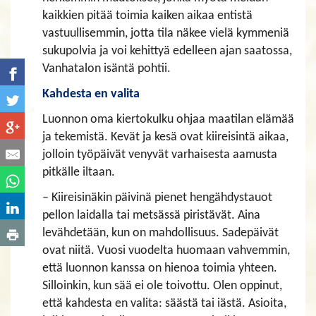
kaikkien pitää toimia kaiken aikaa entistä
vastuullisemmin, jotta tila näkee vielä kymmeniä
sukupolvia ja voi kehittyä edelleen ajan saatossa,
Vanhatalon isäntä pohtii.
Kahdesta en valita
Luonnon oma kiertokulku ohjaa maatilan elämää
ja tekemistä. Kevät ja kesä ovat kiireisintä aikaa,
jolloin työpäivät venyvät varhaisesta aamusta
pitkälle iltaan.
– Kiireisinäkin päivinä pienet hengähdystauot
pellon laidalla tai metsässä piristävät. Aina
levähdetään, kun on mahdollisuus. Sadepäivät
ovat niitä. Vuosi vuodelta huomaan vahvemmin,
että luonnon kanssa on hienoa toimia yhteen.
Silloinkin, kun sää ei ole toivottu. Olen oppinut,
että kahdesta en valita: säästä tai iästä. Asioita,