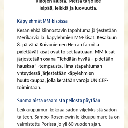
aikojen alusta. Metsä tarjoilee
leipää, leikkiä ja luovuutta.
Käpylehmät MM-kisoissa
Kesän ehkä kiinnostavin tapahtuma järjestetään
Merikarvialla: käpylehmien MM-kisat.
Kesäkuun
8. päivänä Koivuniemen Herran farmilla
pidettävät kisat ovat toiset laatuaan. MM-kisat
järjestetään osana ”Tehdään hyvää – pidetään
hauskaa” -tempausta. Ilmaistapahtuman
yhteydessä järjestetään käpylehmien
huutokauppa, jolla kerätään varoja UNICEF-
toimintaan.
Suomalaista osaamista pellosta pöytään
Leikkuupuimuri kokoaa sadon viljelyksistä sadon
talteen. Sampo-Rosenlewin leikkuupuimureita on
valmistettu Porissa jo yli 60 vuoden ajan.