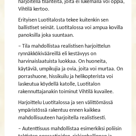
harjoitella tilanteita, joita ei lukemalla voi oppia,
Vihtilä kertoo.
Erityisen Luotitalosta tekee kuitenkin sen
ballistiset seinät. Luotitalossa voi ampua kovilla
panoksilla joka suuntaan.
– Tila mahdollistaa realistisen harjoittelun
rynnäkkökivääreillä eli kestävyys on
harvinaislaatuista luokkaa. On huoneita,
käytäviä, umpikujia ja ovia, joita voi murtaa. On
porrashuone, hissikuilu ja helikopterista voi
laskeutua köydellä katolle, Luotitalon
rakennuttajanakin toiminut Vihtilä kuvailee.
Harjoittelu Luotitalossa ja sen välittömässä
ympäristössä rakentuu ennen kaikkea
mahdollisuuteen harjoitella realistisesti.
– Autenttisuus mahdollistaa esimerkiksi poliisin