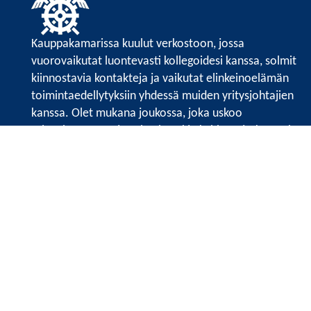
Kauppakamarissa kuulut verkostoon, jossa
vuorovaikutat luontevasti kollegoidesi kanssa, solmit
kiinnostavia kontakteja ja vaikutat elinkeinoelämän
toimintaedellytyksiin yhdessä muiden yritysjohtajien
kanssa. Olet mukana joukossa, joka uskoo
tulevaisuuteen, ajattelee isosti ja kehittää jatkuvasti
osaamistaan.
Satakunnan kauppakamarin sivuille >>
Satakunnan kauppakamarin
Valtakatu 6, 28100 Pori
Tilaa uutiskirje
Tietosuojaseloste