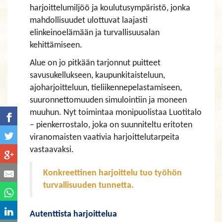
harjoittelumiljöö ja koulutusympäristö, jonka
mahdollisuudet ulottuvat laajasti
elinkeinoelämään ja turvallisuusalan
kehittämiseen.
Alue on jo pitkään tarjonnut puitteet
savusukellukseen, kaupunkitaisteluun,
ajoharjoitteluun, tieliikennepelastamiseen,
suuronnettomuuden simulointiin ja moneen
muuhun. Nyt toimintaa monipuolistaa Luotitalo
– pienkerrostalo, joka on suunniteltu eritoten
viranomaisten vaativia harjoittelutarpeita
vastaavaksi.
Konkreettinen harjoittelu tuo työhön
turvallisuuden tunnetta.
Autenttista harjoittelua