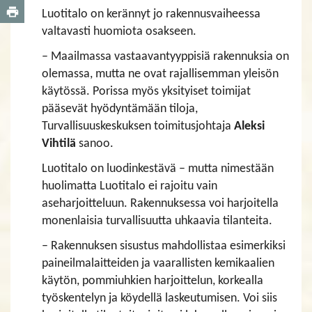
Luotitalo on kerännyt jo rakennusvaiheessa
valtavasti huomiota osakseen.
– Maailmassa vastaavantyyppisiä rakennuksia on
olemassa, mutta ne ovat rajallisemman yleisön
käytössä. Porissa myös yksityiset toimijat
pääsevät hyödyntämään tiloja,
Turvallisuuskeskuksen toimitusjohtaja
Aleksi
Vihtilä
sanoo.
Luotitalo on luodinkestävä – mutta nimestään
huolimatta Luotitalo ei rajoitu vain
aseharjoitteluun. Rakennuksessa voi harjoitella
monenlaisia turvallisuutta uhkaavia tilanteita.
– Rakennuksen sisustus mahdollistaa esimerkiksi
paineilmalaitteiden ja vaarallisten kemikaalien
käytön, pommiuhkien harjoittelun, korkealla
työskentelyn ja köydellä laskeutumisen. Voi siis