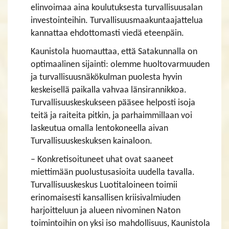
elinvoimaa aina koulutuksesta turvallisuusalan
investointeihin. Turvallisuusmaakuntaajattelua
kannattaa ehdottomasti viedä eteenpäin.
Kaunistola huomauttaa, että Satakunnalla on
optimaalinen sijainti: olemme huoltovarmuuden
ja turvallisuusnäkökulman puolesta hyvin
keskeisellä paikalla vahvaa länsirannikkoa.
Turvallisuuskeskukseen pääsee helposti isoja
teitä ja raiteita pitkin, ja parhaimmillaan voi
laskeutua omalla lentokoneella aivan
Turvallisuuskeskuksen kainaloon.
– Konkretisoituneet uhat ovat saaneet
miettimään puolustusasioita uudella tavalla.
Turvallisuuskeskus Luotitaloineen toimii
erinomaisesti kansallisen kriisivalmiuden
harjoitteluun ja alueen nivominen Naton
toimintoihin on yksi iso mahdollisuus, Kaunistola