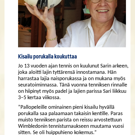
Kisailu porukalla koukuttaa
Jo 13 vuoden ajan tennis on kuulunut Sarin arkeen,
joka aloitti lajin tyttärensä innostamana. Hän
harrastaa lajia naisporukassa ja on mukana myös
seuratoiminnassa. Tänä vuonna tenniksen rinnalle
on hiipinyt myös padel ja lajien parissa Sari liikkuu
3–5 kertaa viikossa.
”Pallopeleille ominainen pieni kisailu hyvällä
porukalla saa palaamaan takaisin kentille. Paras
muisto tenniksen parista on reissu arvostettuun
Wimbledonin tennisturnaukseen muutama vuosi
sitten. Se oli huippuhieno kokemus.”