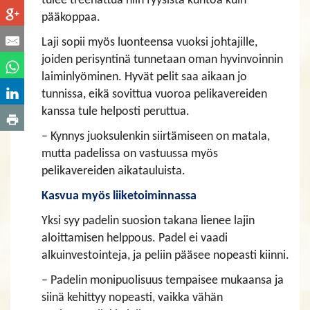
tulee treenattua niin fyysistä kuntoa kuin
pääkoppaa.
Laji sopii myös luonteensa vuoksi johtajille,
joiden perisyntinä tunnetaan oman hyvinvoinnin
laiminlyöminen. Hyvät pelit saa aikaan jo
tunnissa, eikä sovittua vuoroa pelikavereiden
kanssa tule helposti peruttua.
– Kynnys juoksulenkin siirtämiseen on matala,
mutta padelissa on vastuussa myös
pelikavereiden aikatauluista.
Kasvua myös liiketoiminnassa
Yksi syy padelin suosion takana lienee lajin
aloittamisen helppous. Padel ei vaadi
alkuinvestointeja, ja peliin pääsee nopeasti kiinni.
– Padelin monipuolisuus tempaisee mukaansa ja
siinä kehittyy nopeasti, vaikka vähän