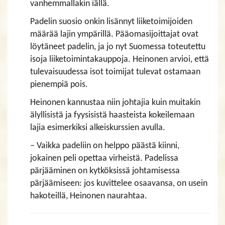
vanhemmallakin iällä.
Padelin suosio onkin lisännyt liiketoimijoiden
määrää lajin ympärillä. Pääomasijoittajat ovat
löytäneet padelin, ja jo nyt Suomessa toteutettu
isoja liiketoimintakauppoja. Heinonen arvioi, että
tulevaisuudessa isot toimijat tulevat ostamaan
pienempiä pois.
Heinonen kannustaa niin johtajia kuin muitakin
älyllisistä ja fyysisistä haasteista kokeilemaan
lajia esimerkiksi alkeiskurssien avulla.
– Vaikka padeliin on helppo päästä kiinni,
jokainen peli opettaa virheistä. Padelissa
pärjääminen on kytköksissä johtamisessa
pärjäämiseen: jos kuvittelee osaavansa, on usein
hakoteillä, Heinonen naurahtaa.