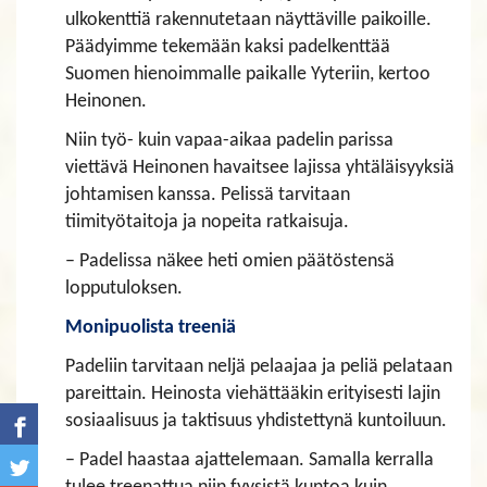
ulkokenttiä rakennutetaan näyttäville paikoille.
Päädyimme tekemään kaksi padelkenttää
Suomen hienoimmalle paikalle Yyteriin, kertoo
Heinonen.
Niin työ- kuin vapaa-aikaa padelin parissa
viettävä Heinonen havaitsee lajissa yhtäläisyyksiä
johtamisen kanssa. Pelissä tarvitaan
tiimityötaitoja ja nopeita ratkaisuja.
– Padelissa näkee heti omien päätöstensä
lopputuloksen.
Monipuolista treeniä
Padeliin tarvitaan neljä pelaajaa ja peliä pelataan
pareittain. Heinosta viehättääkin erityisesti lajin
sosiaalisuus ja taktisuus yhdistettynä kuntoiluun.
– Padel haastaa ajattelemaan. Samalla kerralla