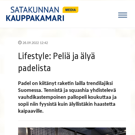
Naviga
26.09.2022 12:42
Lifestyle: Peliä ja älyä
padelista
Padel on kiitänyt raketin lailla trendilajiksi
Suomessa. Tennistä ja squashia yhdistelevä
vauhdikastempoinen pallopeli koukuttaa ja
sopii niin fyysistä kuin älyllistäkin haastetta
kaipaaville.