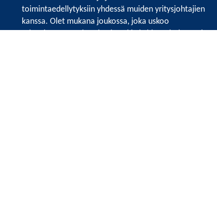
toimintaedellytyksiin yhdessä muiden yritysjohtajien
kanssa. Olet mukana joukossa, joka uskoo
tulevaisuuteen, ajattelee isosti ja kehittää jatkuvasti
osaamistaan.
Satakunnan kauppakamarin sivuille >>
Satakunnan kauppakamarin
Valtakatu 6, 28100 Pori
Tilaa uutiskirje
Tietosuojaseloste
Etusivu
Vuosikertomukset