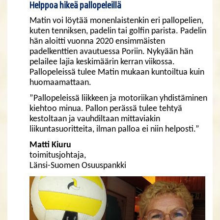
Helppoa hikeä pallopeleillä
Matin voi löytää monenlaistenkin eri pallopelien,
kuten tenniksen, padelin tai golfin parista. Padelin
hän aloitti vuonna 2020 ensimmäisten
padelkenttien avautuessa Poriin. Nykyään hän
pelailee lajia keskimäärin kerran viikossa.
Pallopeleissä tulee Matin mukaan kuntoiltua kuin
huomaamattaan.
”Pallopeleissä liikkeen ja motoriikan yhdistäminen
kiehtoo minua. Pallon perässä tulee tehtyä
kestoltaan ja vauhdiltaan mittaviakin
liikuntasuoritteita, ilman palloa ei niin helposti.”
Matti Kiuru
toimitusjohtaja,
Länsi-Suomen Osuuspankki