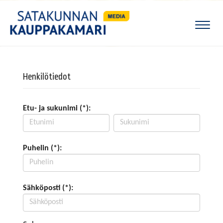
Naviga
Henkilötiedot
Etu- ja sukunimi (*):
Puhelin (*):
Sähköposti (*):