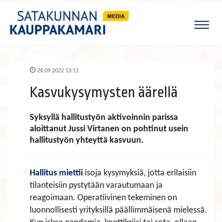
Naviga
26.09.2022 13:11
Kasvukysymysten äärellä
Syksyllä hallitustyön aktivoinnin parissa
aloittanut Jussi Virtanen on pohtinut usein
hallitustyön yhteyttä kasvuun.
Hallitus miettii
isoja kysymyksiä, jotta erilaisiin
tilanteisiin pystytään varautumaan ja
reagoimaan. Operatiivinen tekeminen on
luonnollisesti yrityksillä päällimmäisenä mielessä.