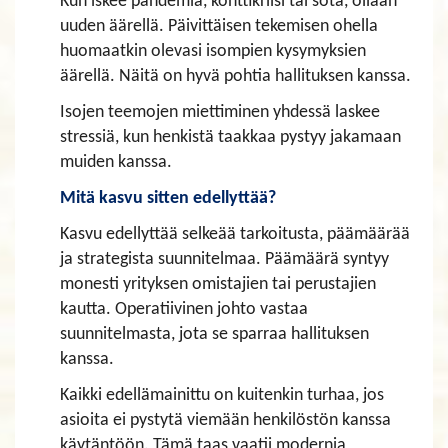
Kun iskee pandemia, konttikriisi tai sota, ollaan
uuden äärellä. Päivittäisen tekemisen ohella
huomaatkin olevasi isompien kysymyksien
äärellä. Näitä on hyvä pohtia hallituksen kanssa.
Isojen teemojen miettiminen yhdessä laskee
stressiä, kun henkistä taakkaa pystyy jakamaan
muiden kanssa.
Mitä kasvu sitten edellyttää?
Kasvu edellyttää selkeää tarkoitusta, päämäärää
ja strategista suunnitelmaa. Päämäärä syntyy
monesti yrityksen omistajien tai perustajien
kautta. Operatiivinen johto vastaa
suunnitelmasta, jota se sparraa hallituksen
kanssa.
Kaikki edellämainittu on kuitenkin turhaa, jos
asioita ei pystytä viemään henkilöstön kanssa
käytäntöön. Tämä taas vaatii modernia