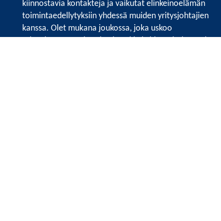
kiinnostavia kontakteja ja vaikutat elinkeinoelämän
toimintaedellytyksiin yhdessä muiden yritysjohtajien
kanssa. Olet mukana joukossa, joka uskoo
tulevaisuuteen, ajattelee isosti ja kehittää jatkuvasti
osaamistaan.
Satakunnan kauppakamarin sivuille >>
Satakunnan kauppakamarin
Valtakatu 6, 28100 Pori
Tilaa uutiskirje
Tietosuojaseloste
Etusivu
Vuosikertomukset