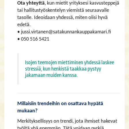
Ota yhteyttä
, kun mietit yrityksesi kasvusteppejä
tai hallitustyöskentelyn viemistä seuraavalle
tasolle. Ideoidaan yhdessä, miten olisi hyvä
edetä.
• jussi.virtanen@satakunnankauppakamari.fi
• 050 516 5421
Isojen teemojen miettiminen yhdessä laskee
stressiä, kun henkistä taakkaa pystyy
jakamaan muiden kanssa.
Millaisiin trendeihin on osattava hypätä
mukaan?
Merkityksellisyys on trendi, jota ihmiset hakevat
työltä yhä enemmän. Tätä voidaan pyrkiä