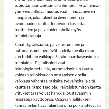
toteuttamaan asettamalla ihmiset liiketoiminnan
ytimeen. Jatkuva muutos vaatii innovatiivisen
ilmapiirin, joka rakentuu diversiteetin ja
avoimuuden kautta. Innovointi koskettaa
tuotteiden ja palveluiden ohella myös
toimintatapoja.
Sanat digitalisaatio, palveluistuminen ja
automatisointi heräävät uudella tavalla eloon,
kun tutkitaan vaikkapa Satakunnan kasvavimpia
toimialoja. Digitalisointi vaatii
teknologiametalleja, automatisoinnin kautta
voidaan tehokkuuden nostamisen ohella
vaikkapa vähentää raskaita työvaiheita ja sitä
kautta sairaspoissaoloja. Palveluistumisen kautta
yritykset taas voivat hankkia joustavammin
resursseja käyttöönsä. Osaavan hallituksen
kanssa onkin hyvä rakentaa oma polku jatkuvasti