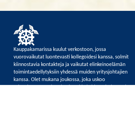
Kauppakamarissa kuulut verkostoon, jossa
vuorovaikutat luontevasti kollegoidesi kanssa, solmit
kiinnostavia kontakteja ja vaikutat elinkeinoelämän
toimintaedellytyksiin yhdessä muiden yritysjohtajien
kanssa. Olet mukana joukossa, joka uskoo
tulevaisuuteen, ajattelee isosti ja kehittää jatkuvasti
osaamistaan.
Satakunnan kauppakamarin sivuille >>
Satakunnan kauppakamarin
Valtakatu 6, 28100 Pori