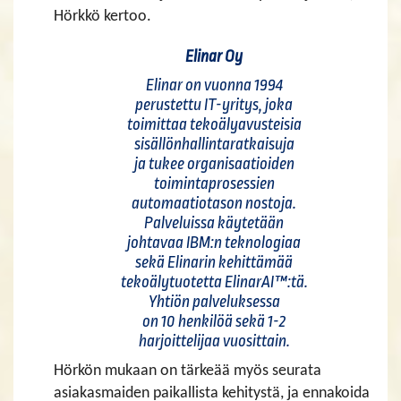
Hörkkö kertoo.
Elinar Oy
Elinar on vuonna 1994
perustettu IT-yritys, joka
toimittaa tekoälyavusteisia
sisällönhallintaratkaisuja
ja tukee organisaatioiden
toimintaprosessien
automaatiotason nostoja.
Palveluissa käytetään
johtavaa IBM:n teknologiaa
sekä Elinarin kehittämää
tekoälytuotetta ElinarAI™:tä.
Yhtiön palveluksessa
on 10 henkilöä sekä 1-2
harjoittelijaa vuosittain.
Hörkön mukaan on tärkeää myös seurata
asiakasmaiden paikallista kehitystä, ja ennakoida