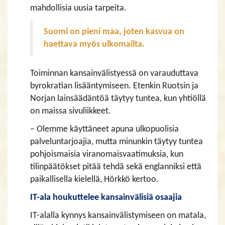
mahdollisia uusia tarpeita.
Suomi on pieni maa, joten kasvua on
haettava myös ulkomailta.
Toiminnan kansainvälistyessä on varauduttava
byrokratian lisääntymiseen. Etenkin Ruotsin ja
Norjan lainsäädäntöä täytyy tuntea, kun yhtiöllä
on maissa sivuliikkeet.
– Olemme käyttäneet apuna ulkopuolisia
palveluntarjoajia, mutta minunkin täytyy tuntea
pohjoismaisia viranomaisvaatimuksia, kun
tilinpäätökset pitää tehdä sekä englanniksi että
paikallisella kielellä, Hörkkö kertoo.
IT-ala houkuttelee kansainvälisiä osaajia
IT-alalla kynnys kansainvälistymiseen on matala,