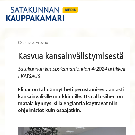
Naviga
02.12.2024 09:10
Kasvua kansainvälistymisestä
Satakunnan kauppakamarilehden 4/2024 artikkeli
I KATSAUS
Elinar on tähdännyt heti perustamisestaan asti
kansainvälisille markkinoille. IT-alalla siihen on
matala kynnys, sillä englantia käyttävät niin
ohjelmistot kuin osaajatkin.