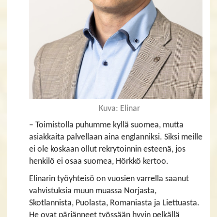
Kuva: Elinar
– Toimistolla puhumme kyllä suomea, mutta
asiakkaita palvellaan aina englanniksi. Siksi meille
ei ole koskaan ollut rekrytoinnin esteenä, jos
henkilö ei osaa suomea, Hörkkö kertoo.
Elinarin työyhteisö on vuosien varrella saanut
vahvistuksia muun muassa Norjasta,
Skotlannista, Puolasta, Romaniasta ja Liettuasta.
He ovat pärjänneet työssään hyvin pelkällä