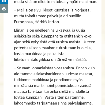
mutta sillä on ollut toimituksia ympäri maailman.
– Meillä on sivuliikkeet Ruotsissa ja Norjassa,
mutta toimitamme palveluja eri puolille
Eurooppaa, Hörkkö kertoo.
Elinarilla on edelleen halu kasvaa, ja uusia
asiakkaita sekä kumppaneita etsitäänkin koko
ajan sekä nykyisistä että uusista maista. Uuteen
potentiaaliseen maahan tutustutaan huolella,
koska markkinaa ja paikallista
liiketoimintalogiikkaa on tärkeä ymmärtää.
– Se vaatii omanlaistaan osaamista. Ennen kuin
aloitamme asiakashankinnan uudessa maassa,
tutkimme markkinaa ja pohdimme myös,
minkälaisia markkinointiponnistuksia kyseissä
maassa tarvitaan tai onko sieltä mahdollista
löytää kumppani. Vasta sitten päätämme,
lähdemmekö tarjoamaan sinne palvelujamme,