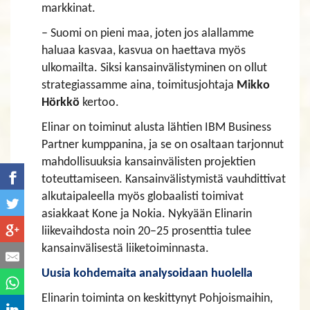
markkinat.
– Suomi on pieni maa, joten jos alallamme
haluaa kasvaa, kasvua on haettava myös
ulkomailta. Siksi kansainvälistyminen on ollut
strategiassamme aina, toimitusjohtaja
Mikko
Hörkkö
kertoo.
Elinar on toiminut alusta lähtien IBM Business
Partner kumppanina, ja se on osaltaan tarjonnut
mahdollisuuksia kansainvälisten projektien
toteuttamiseen. Kansainvälistymistä vauhdittivat
alkutaipaleella myös globaalisti toimivat
asiakkaat Kone ja Nokia. Nykyään Elinarin
liikevaihdosta noin 20–25 prosenttia tulee
kansainvälisestä liiketoiminnasta.
Uusia kohdemaita analysoidaan huolella
Elinarin toiminta on keskittynyt Pohjoismaihin,