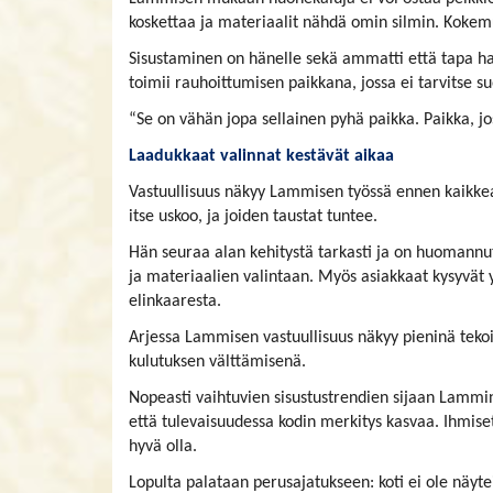
koskettaa ja materiaalit nähdä omin silmin. Kokemu
Sisustaminen on hänelle sekä ammatti että tapa h
toimii rauhoittumisen paikkana, jossa ei tarvitse su
“Se on vähän jopa sellainen pyhä paikka. Paikka, jos
Laadukkaat valinnat kestävät aikaa
Vastuullisuus näkyy Lammisen työssä ennen kaikkea h
itse uskoo, ja joiden taustat tuntee.
Hän seuraa alan kehitystä tarkasti ja on huomann
ja materiaalien valintaan. Myös asiakkaat kysyvät 
elinkaaresta.
Arjessa Lammisen vastuullisuus näkyy pieninä tekoi
kulutuksen välttämisenä.
Nopeasti vaihtuvien sisustustrendien sijaan Lammi
että tulevaisuudessa kodin merkitys kasvaa. Ihmiset
hyvä olla.
Lopulta palataan perusajatukseen: koti ei ole näyt