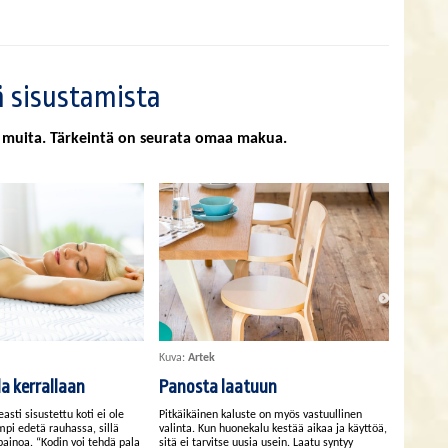
 sisustamista
da muita. Tärkeintä on seurata omaa makua.
Kuva:
Artek
a kerrallaan
Panosta laatuun
asti sisustettu koti ei ole
Pitkäikäinen kaluste on myös vastuullinen
pi edetä rauhassa, sillä
valinta. Kun huonekalu kestää aikaa ja käyttöä,
painoa. “Kodin voi tehdä pala
sitä ei tarvitse uusia usein. Laatu syntyy