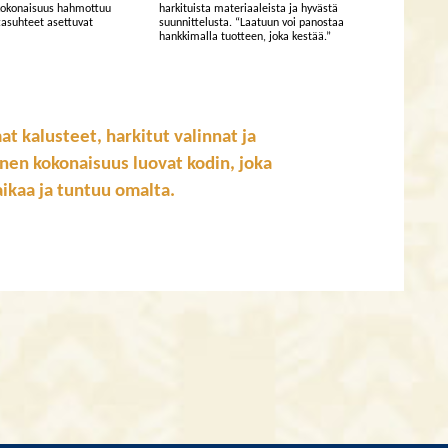
 kokonaisuus hahmottuu
harkituista materiaaleista ja hyvästä
asuhteet asettuvat
suunnittelusta. “Laatuun voi panostaa
hankkimalla tuotteen, joka kestää.”
attomat kalusteet, harkitut valinnat ja
inen kokonaisuus luovat kodin, joka
aikaa ja tuntuu omalta.