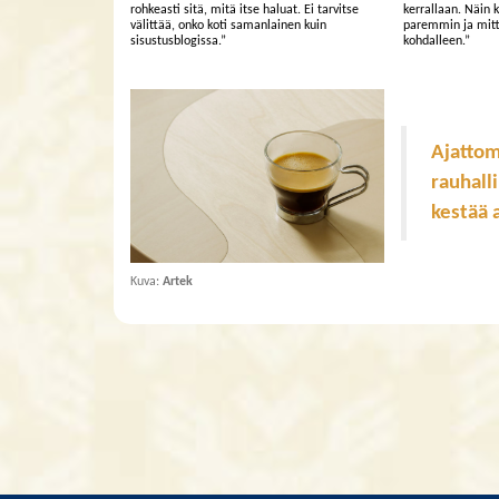
rohkeasti sitä, mitä itse haluat. Ei tarvitse
kerrallaan. Näin
välittää, onko koti samanlainen kuin
paremmin ja mitt
sisustusblogissa.”
kohdalleen.”
​​​​​​​Aj
rauhall
kestää 
Kuva:
Artek