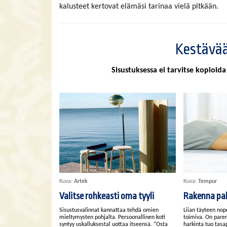
kalusteet kertovat elämäsi tarinaa vielä pitkään.
Kestävää
Sisustuksessa ei tarvitse kopioi
Kuva:
Artek
Kuva:
Tempur
Valitse rohkeasti oma tyyli
Rakenna pal
Sisustusvalinnat kannattaa tehdä omien
Liian täyteen nope
mieltymysten pohjalta. Persoonallinen koti
toimiva. On parem
syntyy uskalluksestal uottaa itseensä. “Osta
harkinta tuo tasa