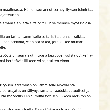
en maailmassa. Hän on seurannut perheyrityksen toimintaa
ajatteluaan.
elämäni ajan, että siitä on tullut ohimennen myös iso osa
joilla on tarina. Lammiselle se tarkoittaa ennen kaikkea
kellinen hankinta, vaan osa arkea, joka kulkee mukana
lle.
kapöytä on seurannut mukana lapsuudenkodista opiskelija-
at herättävät liikkeen ydinajatuksen eloon.
rityksen jatkaminen on Lammiselle arvovalinta.
 perusajatus on säilynyt samana: laadukkaat tuotteet ja
usia mahdollisuuksia, mutta fyysisen liikkeen merkitys on
 kuvien perusteella. Sohva täytyy koeistua, pöytää