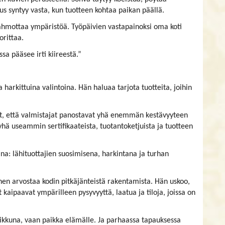
s syntyy vasta, kun tuotteen kohtaa paikan päällä.
ahmottaa ympäristöä. Työpäivien vastapainoksi oma koti
orittaa.
sa pääsee irti kiireestä.”
arkittuina valintoina. Hän haluaa tarjota tuotteita, joihin
ut, että valmistajat panostavat yhä enemmän kestävyyteen
yhä useammin sertifikaateista, tuotantoketjuista ja tuotteen
na: lähituottajien suosimisena, harkintana ja turhan
nen arvostaa kodin pitkäjänteistä rakentamista. Hän uskoo,
 kaipaavat ympärilleen pysyvyyttä, laatua ja tiloja, joissa on
eikkuna, vaan paikka elämälle. Ja parhaassa tapauksessa