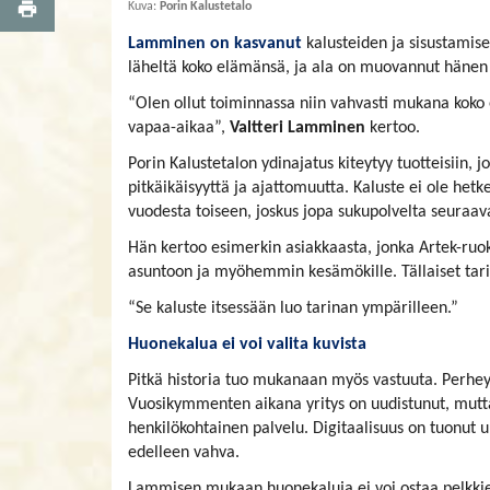
Kuva:
Porin Kalustetalo
Lamminen on kasvanut
kalusteiden ja sisustamis
läheltä koko elämänsä, ja ala on muovannut hänen 
“Olen ollut toiminnassa niin vahvasti mukana koko 
vapaa-aikaa”,
Valtteri Lamminen
kertoo.
Porin Kalustetalon ydinajatus kiteytyy tuotteisiin, 
pitkäikäisyyttä ja ajattomuutta. Kaluste ei ole het
vuodesta toiseen, joskus jopa sukupolvelta seuraava
Hän kertoo esimerkin asiakkaasta, jonka Artek-ruo
asuntoon ja myöhemmin kesämökille. Tällaiset tarin
“Se kaluste itsessään luo tarinan ympärilleen.”
Huonekalua ei voi valita kuvista
Pitkä historia tuo mukanaan myös vastuuta. Perhey
Vuosikymmenten aikana yritys on uudistunut, mutta
henkilökohtainen palvelu. Digitaalisuus on tuonut u
edelleen vahva.
Lammisen mukaan huonekaluja ei voi ostaa pelkkien